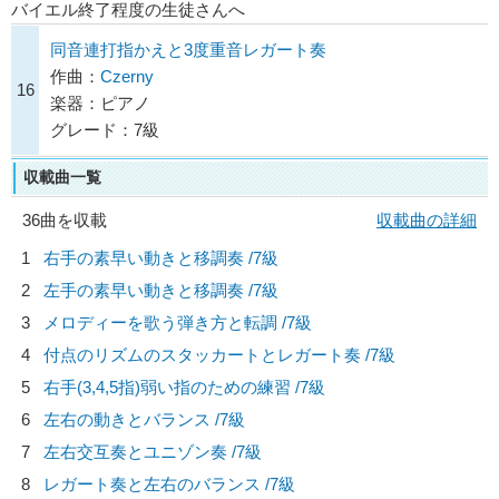
バイエル終了程度の生徒さんへ
同音連打指かえと3度重音レガート奏
作曲：
Czerny
16
楽器：ピアノ
グレード：7級
収載曲一覧
36曲を収載
収載曲の詳細
1
右手の素早い動きと移調奏 /7級
2
左手の素早い動きと移調奏 /7級
3
メロディーを歌う弾き方と転調 /7級
4
付点のリズムのスタッカートとレガート奏 /7級
5
右手(3,4,5指)弱い指のための練習 /7級
6
左右の動きとバランス /7級
7
左右交互奏とユニゾン奏 /7級
8
レガート奏と左右のバランス /7級