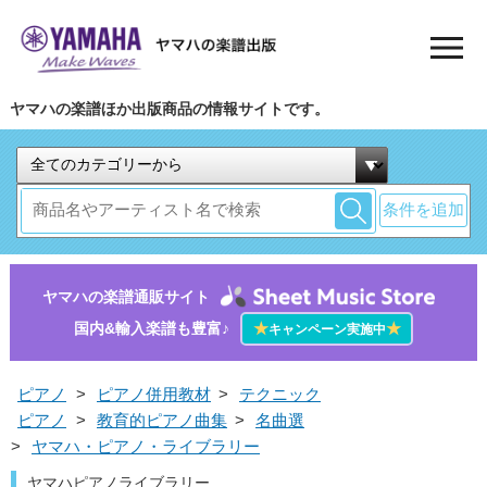
ヤマハの楽譜ほか出版商品の情報サイトです。
条件を追加
ヤマハの楽譜通販サイト
国内&輸入楽譜も豊富♪
★
★
キャンペーン実施中
ピアノ
>
ピアノ併用教材
>
テクニック
ピアノ
>
教育的ピアノ曲集
>
名曲選
>
ヤマハ・ピアノ・ライブラリー
ヤマハピアノライブラリー