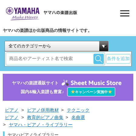
ヤマハの楽譜ほか出版商品の情報サイトです。
条件を追加
ヤマハの楽譜通販サイト
国内&輸入楽譜も豊富♪
★
★
キャンペーン実施中
ピアノ
>
ピアノ併用教材
>
テクニック
ピアノ
>
教育的ピアノ曲集
>
名曲選
>
ヤマハ・ピアノ・ライブラリー
ヤマハピアノライブラリー