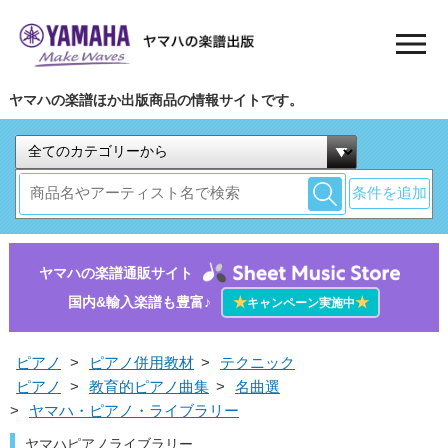
ヤマハの楽譜ほか出版商品の情報サイトです。
条件を追加
ヤマハの楽譜通販サイト
国内&輸入楽譜も豊富♪
★
★
キャンペーン実施中
ピアノ
>
ピアノ併用教材
>
テクニック
ピアノ
>
教育的ピアノ曲集
>
名曲選
>
ヤマハ・ピアノ・ライブラリー
ヤマハピアノライブラリー