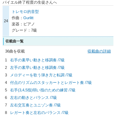
バイエル終了程度の生徒さんへ
トレモロ的音型
作曲：
Gurlitt
24
楽器：ピアノ
グレード：7級
収載曲一覧
36曲を収載
収載曲の詳細
1
右手の素早い動きと移調奏 /7級
2
左手の素早い動きと移調奏 /7級
3
メロディーを歌う弾き方と転調 /7級
4
付点のリズムのスタッカートとレガート奏 /7級
5
右手(3,4,5指)弱い指のための練習 /7級
6
左右の動きとバランス /7級
7
左右交互奏とユニゾン奏 /7級
8
レガート奏と左右のバランス /7級