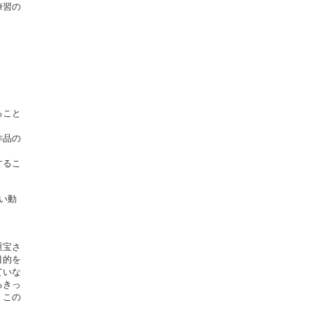
練習の
ること
作品の
するこ
い動
重宝さ
目的を
ていな
るきっ
、この