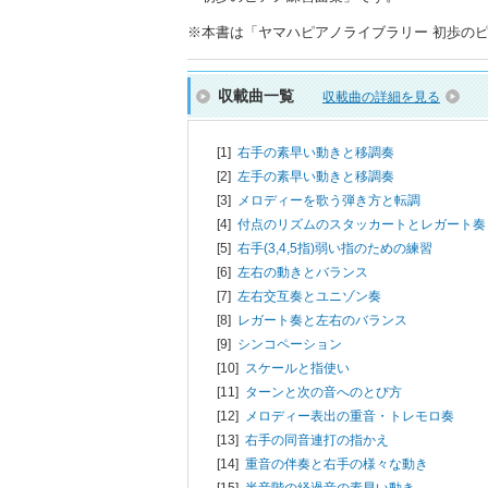
※本書は「ヤマハピアノライブラリー 初歩のピアノ
収載曲一覧
収載曲の詳細を見る
[1]
右手の素早い動きと移調奏
[2]
左手の素早い動きと移調奏
[3]
メロディーを歌う弾き方と転調
[4]
付点のリズムのスタッカートとレガート奏
[5]
右手(3,4,5指)弱い指のための練習
[6]
左右の動きとバランス
[7]
左右交互奏とユニゾン奏
[8]
レガート奏と左右のバランス
[9]
シンコペーション
[10]
スケールと指使い
[11]
ターンと次の音へのとび方
[12]
メロディー表出の重音・トレモロ奏
[13]
右手の同音連打の指かえ
[14]
重音の伴奏と右手の様々な動き
[15]
半音階の経過音の素早い動き