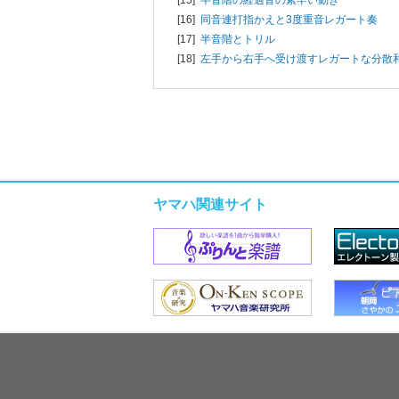
[16]
同音連打指かえと3度重音レガート奏
[17]
半音階とトリル
[18]
左手から右手へ受け渡すレガートな分散
ヤマハ関連サイト