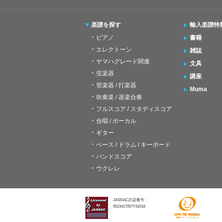
楽譜を探す
輸入楽譜特
ピアノ
書籍
エレクトーン
雑誌
ヤマハグレード関連
文具
弦楽器
講座
管楽器 / 打楽器
Muma
吹奏楽 / 器楽合奏
フルスコア / スタディスコア
合唱 / ボーカル
ギター
ベース / ドラム / キーボード
バンドスコア
ウクレレ
JASRAC許諾番号：
6523417007Y31018