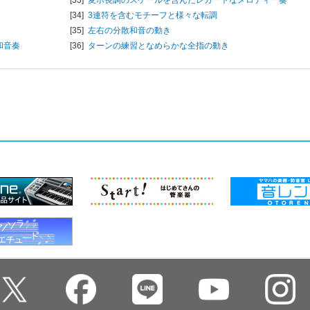
[34]
3連符を含むモチーフと様々な転調
[35]
左右の分散和音の動き
和音奏
[36]
ターンの練習となめらかな全指の動き