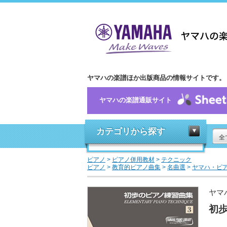
ヤマハの楽譜ほか出版商品の情報サイトです。
ヤマハの楽譜通販サイト
カテゴリから探す
全
ピアノ
>
ピアノ併用教材
>
テクニック
ピアノ
>
教育的ピアノ曲集
>
名曲選
>
ヤマハ・ピ
ヤマ
初