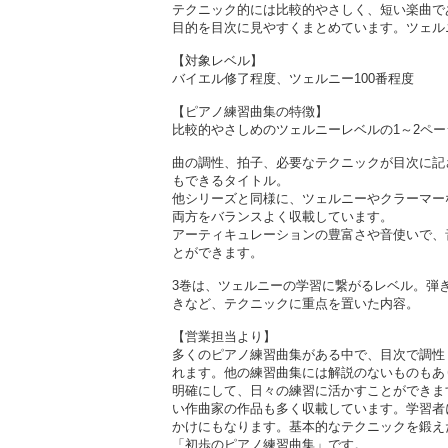
テクニック的には比較的やさしく、短い楽曲で
目的を目次に見やすくまとめています。ツェル
【対象レベル】
バイエル修了程度、ツェルニー100番程度
【ピアノ練習曲集の特徴】
比較的やさしめのツェルニーレベルの1～2ペ
曲の調性、拍子、必要なテクニックが目次に記
もできるタイトル。
他シリーズと同様に、ツェルニーやクラーマー
両方をバランスよく収載しています。
アーティキュレーションの豊富さや音使いで、
とができます。
3巻は、ツェルニーの学習に繋がるレベル。弾
きなど、テクニックに重点を置いた内容。
【営業担当より】
多くのピアノ練習曲集がある中で、目次で調性
れます。他の練習曲集には解説のないものもあ
明確にして、日々の練習に活かすことができま
い作曲家の作品も多く収載しています。学習者
かけにもなります。基本的なテクニックを鍛え
「初歩のピアノ練習曲集」です。