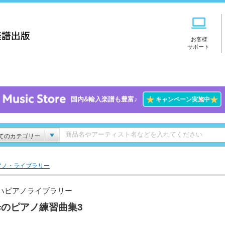
お客様
サポート
★
★
国内&輸入楽譜も豊富♪
キャンペーン実施中
てのカテゴリー
アノ・ライブラリー
ハピアノライブラリー
歩のピアノ練習曲集3