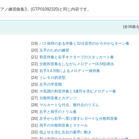
練習曲集3」(GTP01092320)と同じ内容です。
[全36曲
[19]
バス保持のある伴奏と32分音符のかろやかなターン奏
[20]
左手のための練習
[21]
和音伴奏と右手オクターブのスタッカート奏
[22]
分散和音奏をしながらメロディー(4,5指)表出
[23]
右手3,4,5指によるメロディー保持奏
[24]
トレモロ的音型
[25]
左手の半音階
[26]
ホ長調の和音伴奏と3連符を含むメロディー奏
[27]
分散和音奏とカデンツ
[28]
マルカートな付点、複付点のリズム
[29]
右手と両手のトリル奏
[30]
左手から右手へ受け渡すレガートな分散和音奏
[31]
両手の分散和音奏とスケール
[32]
指よせを含む左右の素早い動き
[33]
変ホ長調のスケールを含んだレガートなメロディー奏