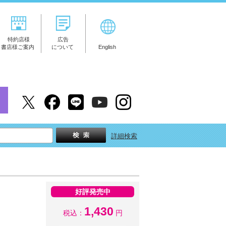
特約店様
広告
書店様ご案内
について
English
詳細検索
好評発売中
1,430
税込：
円