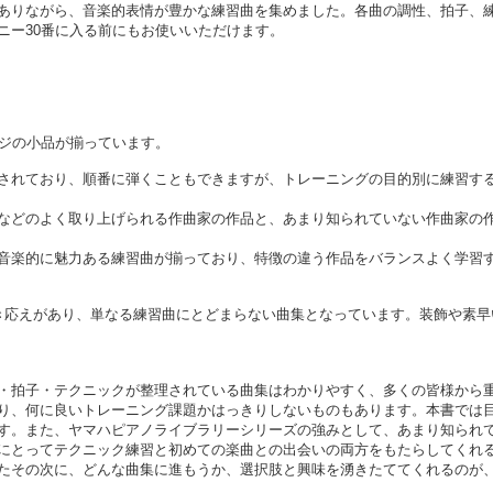
ありながら、音楽的表情が豊かな練習曲を集めました。各曲の調性、拍子、
ニー30番に入る前にもお使いいただけます。
ージの小品が揃っています。
されており、順番に弾くこともできますが、トレーニングの目的別に練習す
などのよく取り上げられる作曲家の作品と、あまり知られていない作曲家の
音楽的に魅力ある練習曲が揃っており、特徴の違う作品をバランスよく学習
き応えがあり、単なる練習曲にとどまらない曲集となっています。装飾や素早
・拍子・テクニックが整理されている曲集はわかりやすく、多くの皆様から
り、何に良いトレーニング課題かはっきりしないものもあります。本書では
す。また、ヤマハピアノライブラリーシリーズの強みとして、あまり知られ
にとってテクニック練習と初めての楽曲との出会いの両方をもたらしてくれ
たその次に、どんな曲集に進もうか、選択肢と興味を湧きたててくれるのが