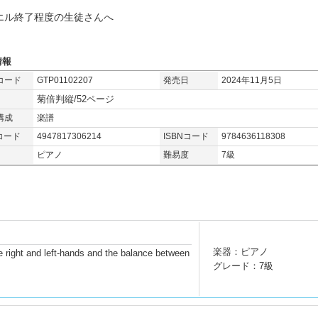
エル終了程度の生徒さんへ
情報
コード
GTP01102207
発売日
2024年11月5日
菊倍判縦/52ページ
構成
楽譜
コード
4947817306214
ISBNコード
9784636118308
ピアノ
難易度
7級
楽器：ピアノ
 right and left-hands and the balance between
グレード：7級