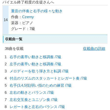
バイエル終了程度の生徒さんへ
重音の伴奏と右手の様々な動き
作曲：
Czerny
14
楽器：ピアノ
グレード：7級
収載曲一覧
36曲を収載
収載曲の詳細
1
右手の素早い動きと移調奏 /7級
2
左手の素早い動きと移調奏 /7級
3
メロディーを歌う弾き方と転調 /7級
4
付点のリズムのスタッカートとレガート奏 /7級
5
右手(3,4,5指)弱い指のための練習 /7級
6
左右の動きとバランス /7級
7
左右交互奏とユニゾン奏 /7級
8
レガート奏と左右のバランス /7級