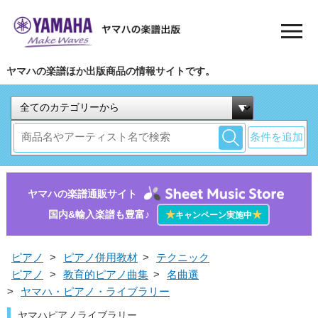
ヤマハの楽譜ほか出版商品の情報サイトです。
条件を追加
ヤマハの楽譜通販サイト
国内&輸入楽譜も豊富♪
★
★
キャンペーン実施中
ピアノ
>
ピアノ併用教材
>
テクニック
ピアノ
>
教育的ピアノ曲集
>
名曲選
>
ヤマハ・ピアノ・ライブラリー
ヤマハピアノライブラリー