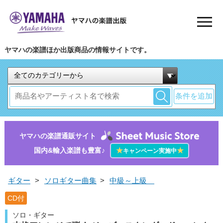
ヤマハの楽譜ほか出版商品の情報サイトです。
条件を追加
ヤマハの楽譜通販サイト
国内&輸入楽譜も豊富♪
★
★
キャンペーン実施中
ギター
>
ソロギター曲集
>
中級～上級
CD付
ソロ・ギター