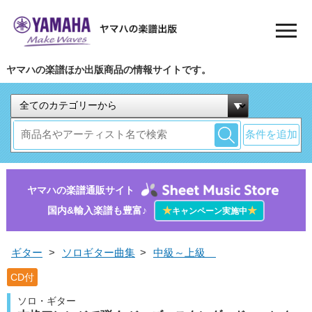
ヤマハの楽譜ほか出版商品の情報サイトです。
条件を追加
ヤマハの楽譜通販サイト
国内&輸入楽譜も豊富♪
★
★
キャンペーン実施中
ギター
>
ソロギター曲集
>
中級～上級
CD付
ソロ・ギター