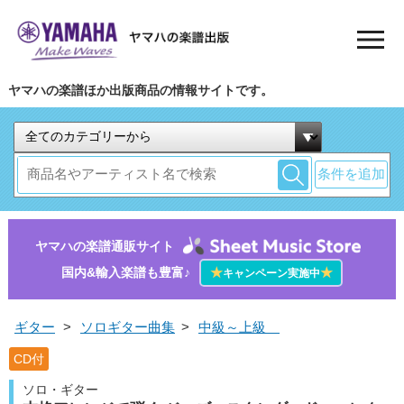
ヤマハの楽譜ほか出版商品の情報サイトです。
条件を追加
ヤマハの楽譜通販サイト
国内&輸入楽譜も豊富♪
★
★
キャンペーン実施中
ギター
>
ソロギター曲集
>
中級～上級
CD付
ソロ・ギター