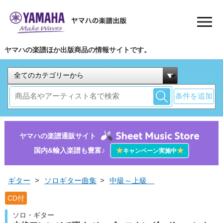
ヤマハの楽譜ほか出版商品の情報サイトです。
条件を追加
ヤマハの楽譜通販サイト
国内&輸入楽譜も豊富♪
★
★
キャンペーン実施中
ギター
>
ソロギター曲集
>
中級～上級
CD付
ソロ・ギター