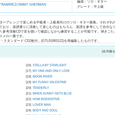
編成：ソロ・ギター
M"RAMIREZ/JIMMY SHERMAN
グレード：中上級
ギターアレンジで楽しめる中級者～上級者向けのソロ・ギター曲集。それぞれ
ており、楽譜通りに演奏して楽しむのはもちろん、楽譜を参考にして自分な
た参考演奏CDで音を聴いて確認しながら練習することが可能です。弾きごた
スメの一冊です。
タンダード CD2枚付」(GTL01083122)を再編集したものです。
[全30曲
[16]
STELLA BY STARLIGHT
[17]
MY ONE AND ONLY LOVE
[18]
MOON RIVER
[19]
MY FUNNY VALENTINE
[20]
TENDERLY
[21]
WHEN SUNNY GETS BLUE
[22]
HOW INSENSITIVE
[23]
LOVER MAN
[24]
BODY AND SOUL