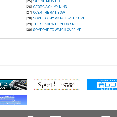
[25]
'ROUND MIDNIGHT
[26]
GEORGIA ON MY MIND
[27]
OVER THE RAINBOW
[28]
SOMEDAY MY PRINCE WILL COME
[29]
THE SHADOW OF YOUR SMILE
[30]
SOMEONE TO WATCH OVER ME