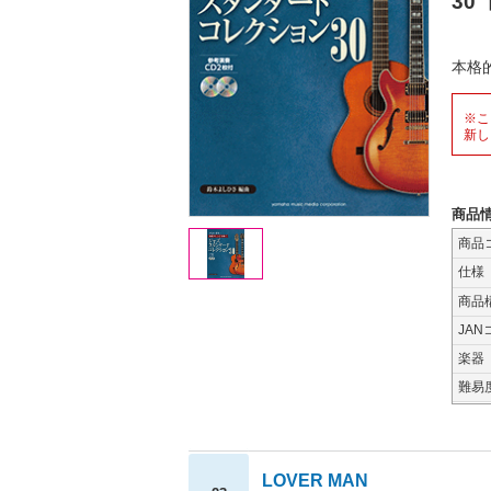
30
【
本格
※こ
新し
商品
商品
仕様
商品
JAN
楽器
難易
LOVER MAN