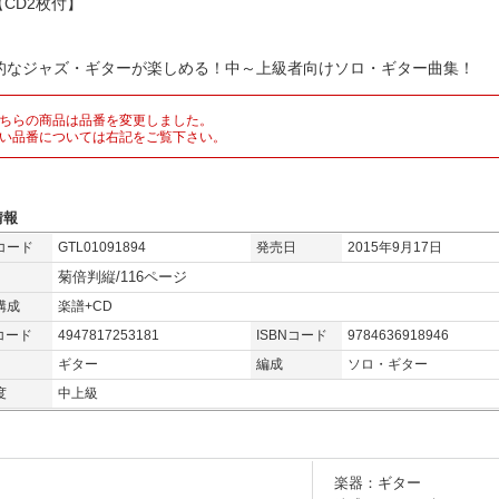
CD2枚付】
的なジャズ・ギターが楽しめる！中～上級者向けソロ・ギター曲集！
ちらの商品は品番を変更しました。
い品番については右記をご覧下さい。
情報
コード
GTL01091894
発売日
2015年9月17日
菊倍判縦/116ページ
構成
楽譜+CD
コード
4947817253181
ISBNコード
9784636918946
ギター
編成
ソロ・ギター
度
中上級
楽器：ギター