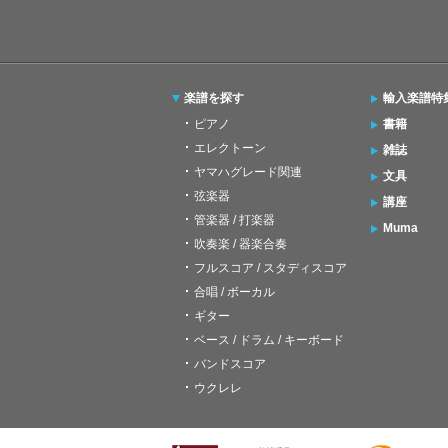
楽譜を探す
輸入楽譜特
ピアノ
書籍
エレクトーン
雑誌
ヤマハグレード関連
文具
弦楽器
講座
管楽器 / 打楽器
Muma
吹奏楽 / 器楽合奏
フルスコア / スタディスコア
合唱 / ボーカル
ギター
ベース / ドラム / キーボード
バンドスコア
ウクレレ