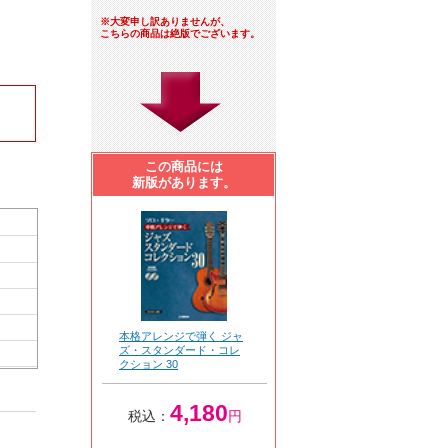
※大変申し訳ありませんが、
こちらの商品は絶版でございます。
この商品には
新版があります。
本格アレンジで弾く ジャ
ズ・スタンダード・コレ
クション 30
4,180
税込：
円