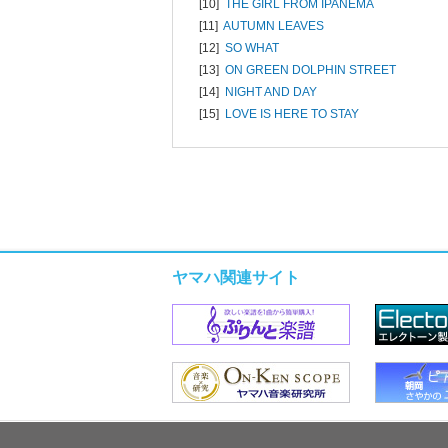
[10]
THE GIRL FROM IPANEMA
[11]
AUTUMN LEAVES
[12]
SO WHAT
[13]
ON GREEN DOLPHIN STREET
[14]
NIGHT AND DAY
[15]
LOVE IS HERE TO STAY
ヤマハ関連サイト