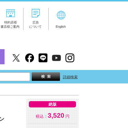
特約店様
広告
書店様ご案内
について
English
詳細検索
絶版
3,520
税込：
円
ン