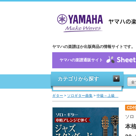
ヤマハの楽譜ほか出版商品の情報サイトです。
ヤマハの楽譜通販サイト
カテゴリから探す
全
ギター
>
ソロギター曲集
>
中級～上級
CD
ソロ
本