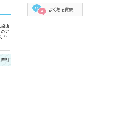
の楽曲
りのア
えの
を収載]