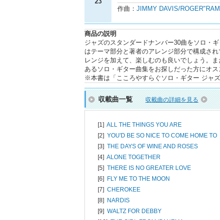
23
作曲：
JIMMY DAVIS/ROGER"RA
商品の説明
ジャズのスタンダードナンバー30曲をソロ・
はテーマ部分と著者のアレンジ部分で構成され
レンジを加えて、楽しむのも良いでしょう。ま
あるソロ・ギター曲集をお探しだった方にオス
※本書は「こころやすらぐソロ・ギター ジャズ・ス
収載曲一覧
収載曲の詳細を見る
[1]
ALL THE THINGS YOU ARE
[2]
YOU'D BE SO NICE TO COME HOME TO
[3]
THE DAYS OF WINE AND ROSES
[4]
ALONE TOGETHER
[5]
THERE IS NO GREATER LOVE
[6]
FLY ME TO THE MOON
[7]
CHEROKEE
[8]
NARDIS
[9]
WALTZ FOR DEBBY