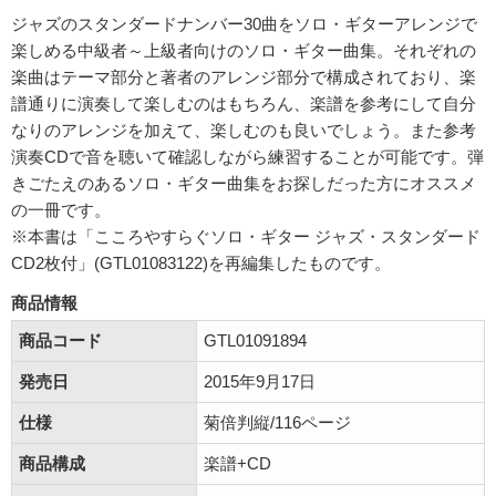
ジャズのスタンダードナンバー30曲をソロ・ギターアレンジで
楽しめる中級者～上級者向けのソロ・ギター曲集。それぞれの
楽曲はテーマ部分と著者のアレンジ部分で構成されており、楽
譜通りに演奏して楽しむのはもちろん、楽譜を参考にして自分
なりのアレンジを加えて、楽しむのも良いでしょう。また参考
演奏CDで音を聴いて確認しながら練習することが可能です。弾
きごたえのあるソロ・ギター曲集をお探しだった方にオススメ
の一冊です。
※本書は「こころやすらぐソロ・ギター ジャズ・スタンダード
CD2枚付」(GTL01083122)を再編集したものです。
商品情報
商品コード
GTL01091894
発売日
2015年9月17日
仕様
菊倍判縦/116ページ
商品構成
楽譜+CD