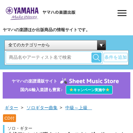
ヤマハの楽譜ほか出版商品の情報サイトです。
条件を追加
ヤマハの楽譜通販サイト
国内&輸入楽譜も豊富♪
★
★
キャンペーン実施中
ギター
>
ソロギター曲集
>
中級～上級
CD付
ソロ・ギター