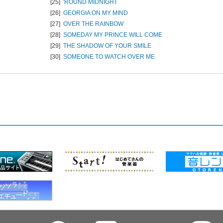
[25]
'ROUND MIDNIGHT
[26]
GEORGIA ON MY MIND
[27]
OVER THE RAINBOW
[28]
SOMEDAY MY PRINCE WILL COME
[29]
THE SHADOW OF YOUR SMILE
[30]
SOMEONE TO WATCH OVER ME