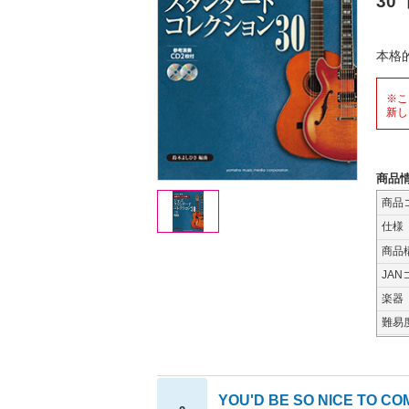
30
【
本格
※こ
新し
商品
商品
仕様
商品
JAN
楽器
難易
YOU'D BE SO NICE TO CO