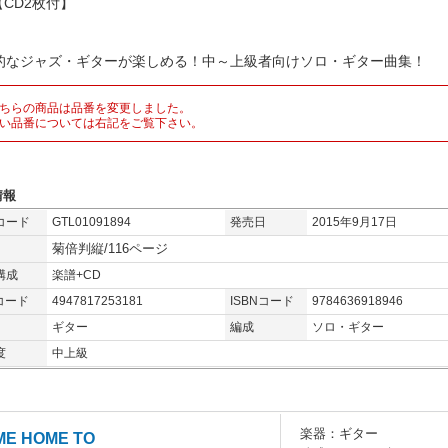
CD2枚付】
的なジャズ・ギターが楽しめる！中～上級者向けソロ・ギター曲集！
ちらの商品は品番を変更しました。
い品番については右記をご覧下さい。
情報
コード
GTL01091894
発売日
2015年9月17日
菊倍判縦/116ページ
構成
楽譜+CD
コード
4947817253181
ISBNコード
9784636918946
ギター
編成
ソロ・ギター
度
中上級
楽器：ギター
ME HOME TO