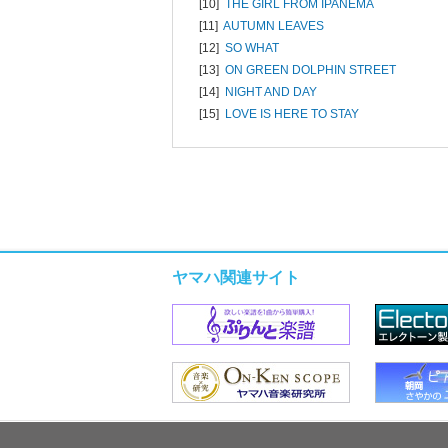
[10]
THE GIRL FROM IPANEMA
[11]
AUTUMN LEAVES
[12]
SO WHAT
[13]
ON GREEN DOLPHIN STREET
[14]
NIGHT AND DAY
[15]
LOVE IS HERE TO STAY
ヤマハ関連サイト