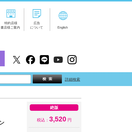
特約店様
広告
書店様ご案内
について
English
詳細検索
絶版
3,520
税込：
円
ン