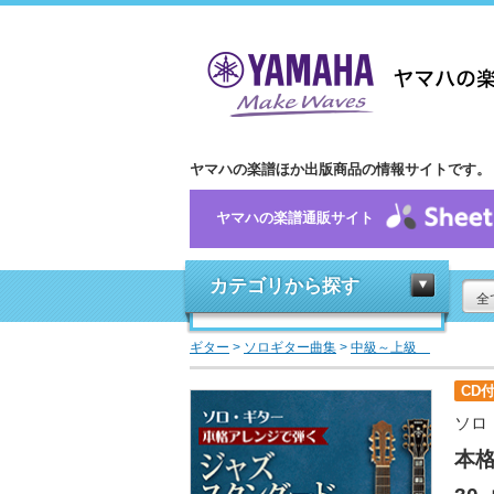
ヤマハの楽譜ほか出版商品の情報サイトです。
ヤマハの楽譜通販サイト
カテゴリから探す
全
ギター
>
ソロギター曲集
>
中級～上級
CD
ソロ
本