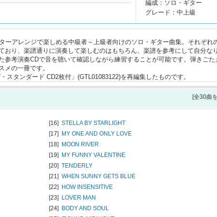
編成：ソロ・ギター
グレード：中上級
ギターアレンジで楽しめる中級者～上級者向けのソロ・ギター曲集。それぞれ
ており、楽譜通りに演奏して楽しむのはもちろん、楽譜を参考にして自分な
た参考演奏CDで音を聴いて確認しながら練習することが可能です。弾きごた
スメの一冊です。
タンダード CD2枚付」(GTL01083122)を再編集したものです。
[全30曲
[16]
STELLA BY STARLIGHT
[17]
MY ONE AND ONLY LOVE
[18]
MOON RIVER
[19]
MY FUNNY VALENTINE
[20]
TENDERLY
[21]
WHEN SUNNY GETS BLUE
[22]
HOW INSENSITIVE
[23]
LOVER MAN
[24]
BODY AND SOUL