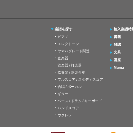
楽譜を探す
輸入楽譜特
ピアノ
書籍
エレクトーン
雑誌
ヤマハグレード関連
文具
弦楽器
講座
管楽器 / 打楽器
Muma
吹奏楽 / 器楽合奏
フルスコア / スタディスコア
合唱 / ボーカル
ギター
ベース / ドラム / キーボード
バンドスコア
ウクレレ