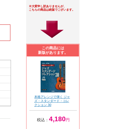
※大変申し訳ありませんが、
こちらの商品は絶版でございます。
この商品には
新版があります。
本格アレンジで弾く ジャ
ズ・スタンダード・コレ
クション 30
4,180
税込：
円