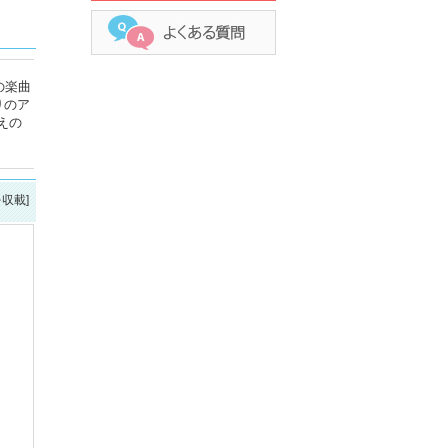
の楽曲
りのア
えの
を収載]