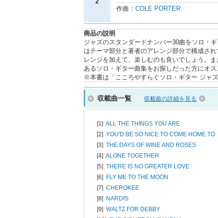
2
作曲：
COLE PORTER
商品の説明
ジャズのスタンダードナンバー30曲をソロ・
はテーマ部分と著者のアレンジ部分で構成され
レンジを加えて、楽しむのも良いでしょう。ま
あるソロ・ギター曲集をお探しだった方にオス
※本書は「こころやすらぐソロ・ギター ジャズ・ス
収載曲一覧
収載曲の詳細を見る
[1]
ALL THE THINGS YOU ARE
[2]
YOU'D BE SO NICE TO COME HOME TO
[3]
THE DAYS OF WINE AND ROSES
[4]
ALONE TOGETHER
[5]
THERE IS NO GREATER LOVE
[6]
FLY ME TO THE MOON
[7]
CHEROKEE
[8]
NARDIS
[9]
WALTZ FOR DEBBY