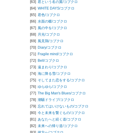
[63]
君という名の翼/
コブクロ
[64]
WHITE DAYS/
コブクロ
[65]
君色/
コブクロ
[66]
水面の蝶/
コブクロ
[67]
風の中を/
コブクロ
[68]
月光/
コブクロ
[69]
風見鶏/
コブクロ
[70]
Diary/
コブクロ
[71]
Fragile mind/
コブクロ
[72]
Bell/
コブクロ
[73]
遠まわり/
コブクロ
[74]
海に降る雪/
コブクロ
[75]
そしてまた恋をする/
コブクロ
[76]
ゆらゆら/
コブクロ
[77]
The Big Man's Blues/
コブクロ
[78]
潮騒ドライブ/
コブクロ
[79]
忘れてはいけないもの/
コブクロ
[80]
今と未来を繋ぐもの/
コブクロ
[81]
あなたへと続く道/
コブクロ
[82]
未来への帰り道/
コブクロ
[83]
彼方へ/
コブクロ