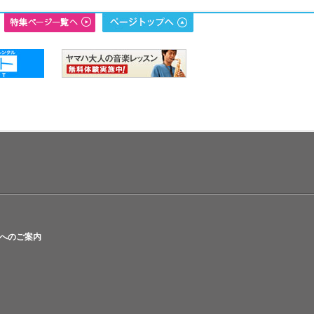
へのご案内