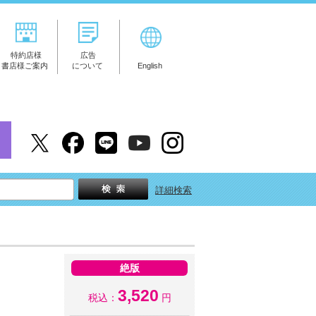
特約店様
広告
書店様ご案内
について
English
詳細検索
絶版
3,520
税込：
円