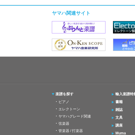
ヤマハ関連サイト
楽譜を探す
輸入楽譜特
ピアノ
書籍
エレクトーン
雑誌
ヤマハグレード関連
文具
弦楽器
講座
管楽器 / 打楽器
Muma