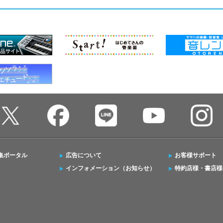
集ポータル
広告について
お客様サポート
インフォメーション（お知らせ）
特約店様・書店様