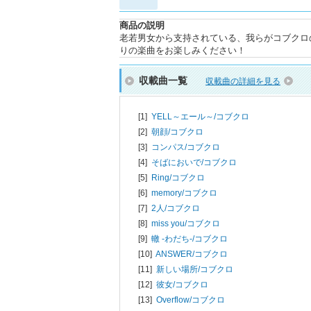
商品の説明
老若男女から支持されている、我らがコブクロ
りの楽曲をお楽しみください！
収載曲一覧
収載曲の詳細を見る
[1]
YELL～エール～/
コブクロ
[2]
朝顔/
コブクロ
[3]
コンパス/
コブクロ
[4]
そばにおいで/
コブクロ
[5]
Ring/
コブクロ
[6]
memory/
コブクロ
[7]
2人/
コブクロ
[8]
miss you/
コブクロ
[9]
轍 ‐わだち‐/
コブクロ
[10]
ANSWER/
コブクロ
[11]
新しい場所/
コブクロ
[12]
彼女/
コブクロ
[13]
Overflow/
コブクロ