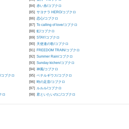
[84]
赤い糸/
コブクロ
[85]
サヨナラ HERO/
コブクロ
[86]
恋心/
コブクロ
[87]
To calling of love/
コブクロ
[88]
虹/
コブクロ
[89]
STAY/
コブクロ
[90]
天使達の歌/
コブクロ
[91]
FREEDOM TRAIN/
コブクロ
[92]
Summer Rain/
コブクロ
[93]
Sunday kichen/
コブクロ
[94]
神風/
コブクロ
/
コブクロ
[95]
ベテルギウス/
コブクロ
[96]
時の足音/
コブクロ
[97]
ルルル/
コブクロ
クロ
[98]
君といたいのに/
コブクロ