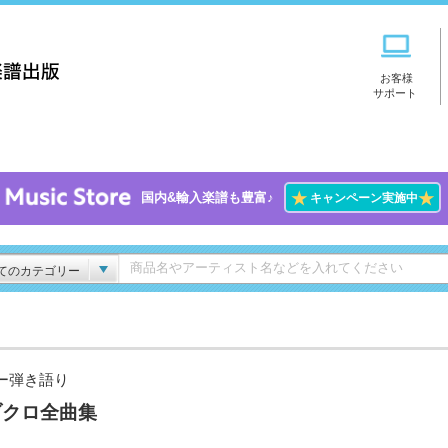
お客様
サポート
★
★
国内&輸入楽譜も豊富♪
キャンペーン実施中
てのカテゴリー
ー弾き語り
ブクロ全曲集