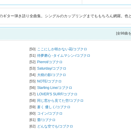
のギター弾き語り全曲集。シングルのカップリングまでももちろん網羅。色
[全98曲
[50]
ここにしか咲かない花/
コブクロ
[51]
待夢磨心 -タイムマシン-/
コブクロ
[52]
Pierrot/
コブクロ
[53]
Saturday/
コブクロ
[54]
大樹の影/
コブクロ
[55]
NOTE/
コブクロ
[56]
Starting Line/
コブクロ
[57]
LOVER'S SURF/
コブクロ
[58]
同じ窓から見てた空/
コブクロ
[59]
蒼く 優しく/
コブクロ
[60]
コイン/
コブクロ
[61]
蕾/
コブクロ
[62]
どんな空でも/
コブクロ