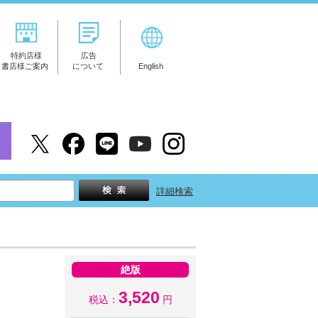
特約店様
広告
書店様ご案内
について
English
詳細検索
絶版
3,520
税込：
円