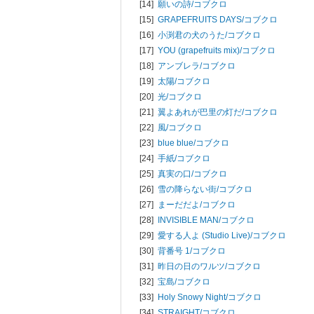
[14]
願いの詩/
コブクロ
[15]
GRAPEFRUITS DAYS/
コブクロ
[16]
小渕君の犬のうた/
コブクロ
[17]
YOU (grapefruits mix)/
コブクロ
[18]
アンブレラ/
コブクロ
[19]
太陽/
コブクロ
[20]
光/
コブクロ
[21]
翼よあれが巴里の灯だ/
コブクロ
[22]
風/
コブクロ
[23]
blue blue/
コブクロ
[24]
手紙/
コブクロ
[25]
真実の口/
コブクロ
[26]
雪の降らない街/
コブクロ
[27]
まーだだよ/
コブクロ
[28]
INVISIBLE MAN/
コブクロ
[29]
愛する人よ (Studio Live)/
コブクロ
[30]
背番号 1/
コブクロ
[31]
昨日の日のワルツ/
コブクロ
[32]
宝島/
コブクロ
[33]
Holy Snowy Night/
コブクロ
[34]
STRAIGHT/
コブクロ