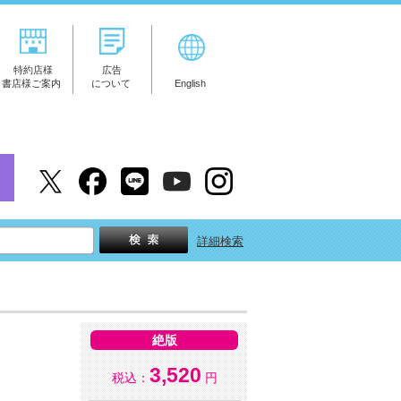
特約店様
広告
書店様ご案内
について
English
詳細検索
絶版
3,520
税込：
円