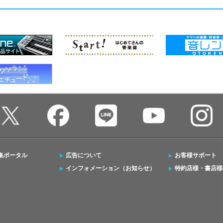
集ポータル
広告について
お客様サポート
インフォメーション（お知らせ）
特約店様・書店様