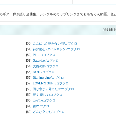
のギター弾き語り全曲集。シングルのカップリングまでももちろん網羅。色
[全98曲
[50]
ここにしか咲かない花/
コブクロ
[51]
待夢磨心 -タイムマシン-/
コブクロ
[52]
Pierrot/
コブクロ
[53]
Saturday/
コブクロ
[54]
大樹の影/
コブクロ
[55]
NOTE/
コブクロ
[56]
Starting Line/
コブクロ
[57]
LOVER'S SURF/
コブクロ
[58]
同じ窓から見てた空/
コブクロ
[59]
蒼く 優しく/
コブクロ
[60]
コイン/
コブクロ
[61]
蕾/
コブクロ
[62]
どんな空でも/
コブクロ