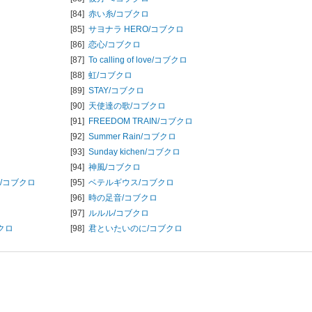
[84]
赤い糸/
コブクロ
[85]
サヨナラ HERO/
コブクロ
[86]
恋心/
コブクロ
[87]
To calling of love/
コブクロ
[88]
虹/
コブクロ
[89]
STAY/
コブクロ
[90]
天使達の歌/
コブクロ
[91]
FREEDOM TRAIN/
コブクロ
[92]
Summer Rain/
コブクロ
[93]
Sunday kichen/
コブクロ
[94]
神風/
コブクロ
/
コブクロ
[95]
ベテルギウス/
コブクロ
[96]
時の足音/
コブクロ
[97]
ルルル/
コブクロ
クロ
[98]
君といたいのに/
コブクロ