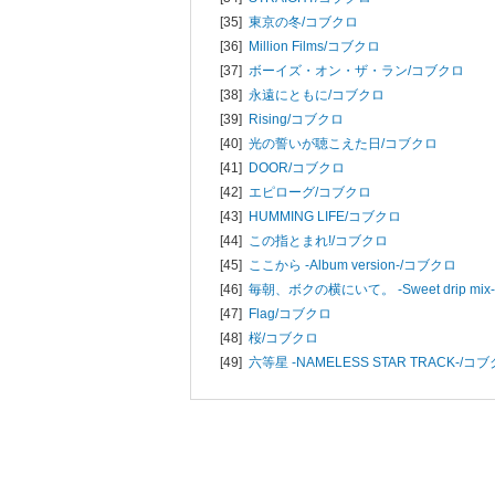
[35]
東京の冬/
コブクロ
[36]
Million Films/
コブクロ
[37]
ボーイズ・オン・ザ・ラン/
コブクロ
[38]
永遠にともに/
コブクロ
[39]
Rising/
コブクロ
[40]
光の誓いが聴こえた日/
コブクロ
[41]
DOOR/
コブクロ
[42]
エピローグ/
コブクロ
[43]
HUMMING LIFE/
コブクロ
[44]
この指とまれ!/
コブクロ
[45]
ここから -Album version-/
コブクロ
[46]
毎朝、ボクの横にいて。 -Sweet drip mix-
[47]
Flag/
コブクロ
[48]
桜/
コブクロ
[49]
六等星 -NAMELESS STAR TRACK-/
コブ