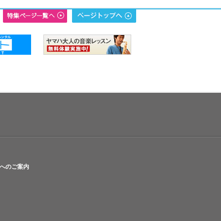
へのご案内