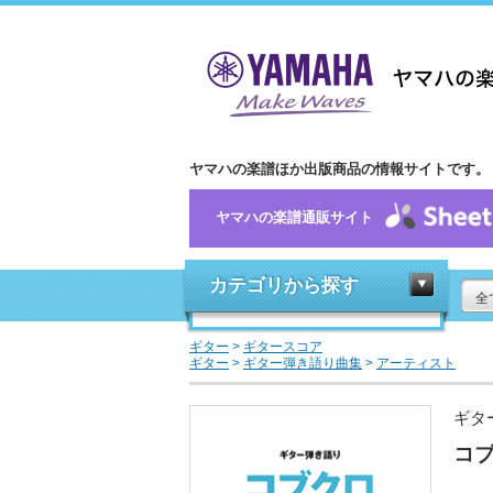
ヤマハの楽譜ほか出版商品の情報サイトです。
ヤマハの楽譜通販サイト
カテゴリから探す
全
ギター
>
ギタースコア
ギター
>
ギター弾き語り曲集
>
アーティスト
ギタ
コ