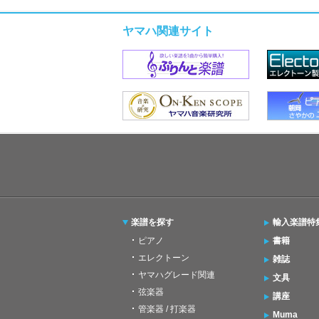
ヤマハ関連サイト
楽譜を探す
輸入楽譜特
ピアノ
書籍
エレクトーン
雑誌
ヤマハグレード関連
文具
弦楽器
講座
管楽器 / 打楽器
Muma