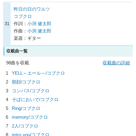
昨日の日のワルツ
コブクロ
31
作詞：
小渕 健太郎
作曲：
小渕 健太郎
楽器：ギター
収載曲一覧
98曲を収載
収載曲の詳細
1
YELL～エール～/
コブクロ
2
朝顔/
コブクロ
3
コンパス/
コブクロ
4
そばにおいで/
コブクロ
5
Ring/
コブクロ
6
memory/
コブクロ
7
2人/
コブクロ
8
miss you/
コブクロ