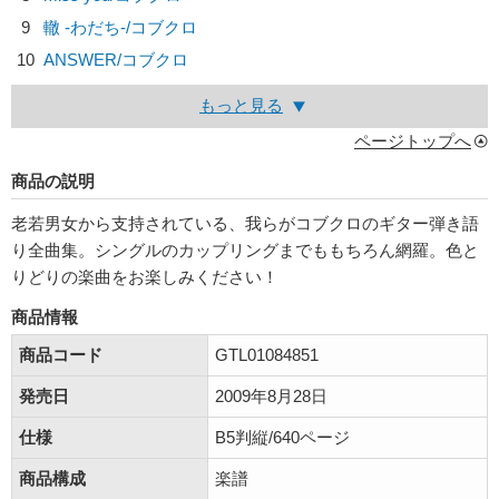
9
轍 ‐わだち‐/
コブクロ
10
ANSWER/
コブクロ
もっと見る
ページトップへ
商品の説明
老若男女から支持されている、我らがコブクロのギター弾き語
り全曲集。シングルのカップリングまでももちろん網羅。色と
りどりの楽曲をお楽しみください！
商品情報
商品コード
GTL01084851
発売日
2009年8月28日
仕様
B5判縦/640ページ
商品構成
楽譜