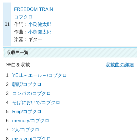
FREEDOM TRAIN
コブクロ
91
作詞：
小渕健太郎
作曲：
小渕健太郎
楽器：ギター
収載曲一覧
98曲を収載
収載曲の詳細
1
YELL～エール～/
コブクロ
2
朝顔/
コブクロ
3
コンパス/
コブクロ
4
そばにおいで/
コブクロ
5
Ring/
コブクロ
6
memory/
コブクロ
7
2人/
コブクロ
8
miss you/
コブクロ