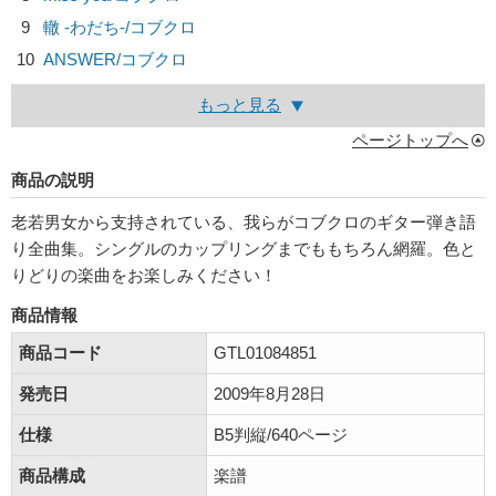
9
轍 ‐わだち‐/
コブクロ
10
ANSWER/
コブクロ
もっと見る
ページトップへ
商品の説明
老若男女から支持されている、我らがコブクロのギター弾き語
り全曲集。シングルのカップリングまでももちろん網羅。色と
りどりの楽曲をお楽しみください！
商品情報
商品コード
GTL01084851
発売日
2009年8月28日
仕様
B5判縦/640ページ
商品構成
楽譜