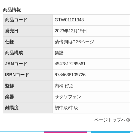
商品情報
商品コード
GTW01101348
発売日
2023年12月19日
仕様
菊倍判縦/136ページ
商品構成
楽譜
JANコード
4947817299561
ISBNコード
9784636109726
監修
内桶 好之
楽器
サクソフォン
難易度
初中級/中級
ページトップへ