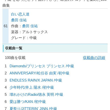
曲集
白い恋人達
桑田 佳祐
61
作曲：
桑田 佳祐
楽器：アルトサックス
グレード：中級
収載曲一覧
100曲を収載
収載曲の詳細
1
Diamonds/
プリンセス プリンセス
/中級
2
ANNIVERSARY/
松任谷 由実
/初中級
3
ENDLESS RAIN/
X JAPAN
/中級
4
少年時代/
井上 陽水
/初中級
5
壊れかけのRadio/
徳永 英明
/中級
6
愛は勝つ/
KAN
/初中級
7
夏祭り/
JITTERIN' JINN
/中級