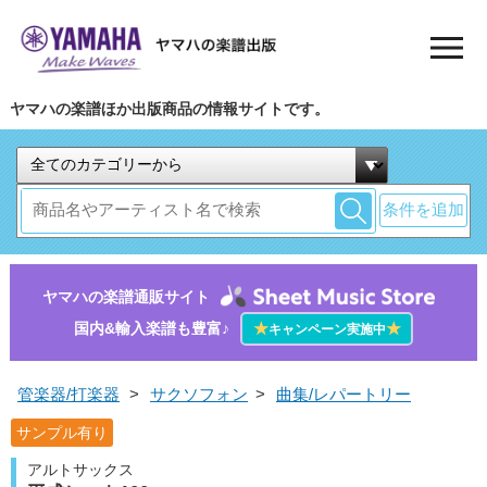
ヤマハの楽譜ほか出版商品の情報サイトです。
条件を追加
ヤマハの楽譜通販サイト
国内&輸入楽譜も豊富♪
★
★
キャンペーン実施中
管楽器/打楽器
>
サクソフォン
>
曲集/レパートリー
サンプル有り
アルトサックス