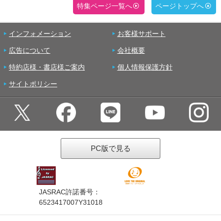
特集ページ一覧へ
ページトップへ
インフォメーション
お客様サポート
広告について
会社概要
特約店様・書店様ご案内
個人情報保護方針
サイトポリシー
PC版で見る
JASRAC許諾番号：
6523417007Y31018