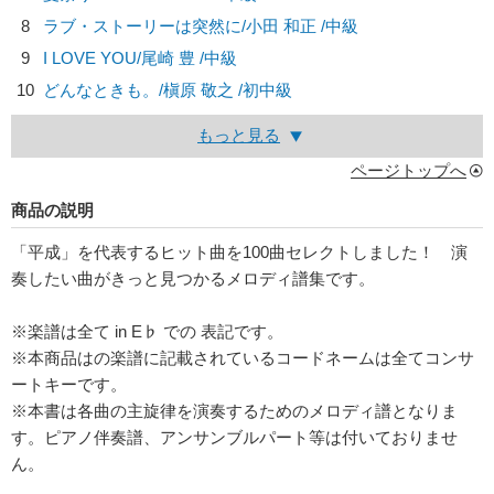
8
ラブ・ストーリーは突然に/
小田 和正
/中級
9
I LOVE YOU/
尾崎 豊
/中級
10
どんなときも。/
槇原 敬之
/初中級
もっと見る
ページトップへ
商品の説明
「平成」を代表するヒット曲を100曲セレクトしました！ 演
奏したい曲がきっと見つかるメロディ譜集です。
※楽譜は全て in E♭ での 表記です。
※本商品はの楽譜に記載されているコードネームは全てコンサ
ートキーです。
※本書は各曲の主旋律を演奏するためのメロディ譜となりま
す。ピアノ伴奏譜、アンサンブルパート等は付いておりませ
ん。