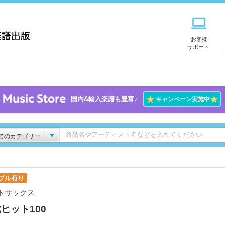
お客様
サポート
★
★
国内&輸入楽譜も豊富♪
キャンペーン実施中
てのカテゴリー
プル有り
トサックス
ヒット100