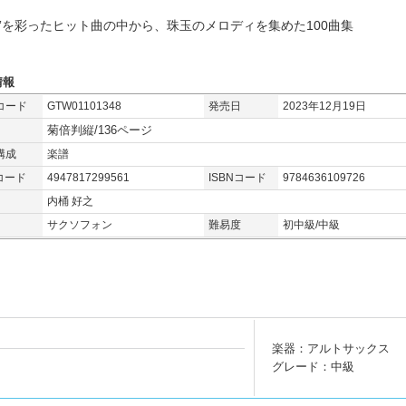
成”を彩ったヒット曲の中から、珠玉のメロディを集めた100曲集
情報
コード
GTW01101348
発売日
2023年12月19日
菊倍判縦/136ページ
構成
楽譜
コード
4947817299561
ISBNコード
9784636109726
内桶 好之
サクソフォン
難易度
初中級/中級
楽器：アルトサックス
グレード：中級