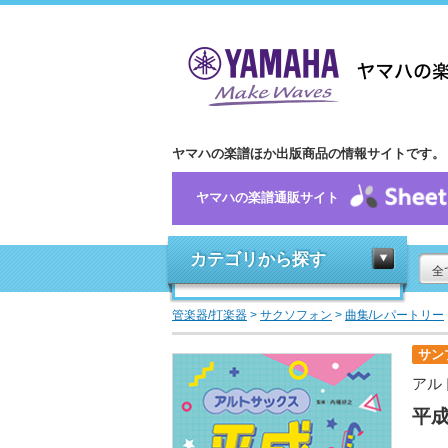
ヤマハの楽譜ほか出版商品の情報サイトです。
ヤマハの楽譜通販サイト
カテゴリから探す
全
管楽器/打楽器
>
サクソフォン
>
曲集/レパートリー
サン
アル
平成