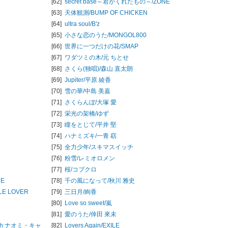
[62]
secret base～君がくれたもの～/
ZONE
[63]
天体観測/
BUMP OF CHICKEN
[64]
ultra soul/
B'z
[65]
小さな恋のうた/
MONGOL800
[66]
世界に一つだけの花/
SMAP
[67]
ワダツミの木/
元 ちとせ
[68]
さくら(独唱)/
森山 直太朗
[69]
Jupiter/
平原 綾香
[70]
雪の華/
中島 美嘉
[71]
さくらんぼ/
大塚 愛
[72]
栄光の架橋/
ゆず
[73]
瞳をとじて/
平井 堅
[74]
ハナミズキ/
一青 窈
[75]
全力少年/
スキマスイッチ
[76]
粉雪/
レミオロメン
[77]
桜/
コブクロ
UE
[78]
千の風になって/
秋川 雅史
TLE LOVER
[79]
三日月/
絢香
[80]
Love so sweet/
嵐
[81]
愛のうた/
倖田 來未
th ナオミ・キャ
[82]
Lovers Again/
EXILE