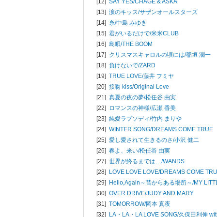
[12]
SAY YES/
CHAGE & ASKA
[13]
涙のキッス/
サザンオールスターズ
[14]
糸/
中島 みゆき
[15]
君がいるだけで/
米米CLUB
[16]
島唄/
THE BOOM
[17]
クリスマスキャロルの頃には/
稲垣 潤一
[18]
負けないで/
ZARD
[19]
TRUE LOVE/
藤井 フミヤ
[20]
接吻 kiss/
Original Love
[21]
真夏の夜の夢/
松任谷 由実
[22]
ロマンスの神様/
広瀬 香美
[23]
純愛ラプソディ/
竹内 まりや
[24]
WINTER SONG/
DREAMS COME TRUE
[25]
愛し愛されて生きるのさ/
小沢 健二
[26]
春よ、来い/
松任谷 由実
[27]
世界が終るまでは…/
WANDS
[28]
LOVE LOVE LOVE/
DREAMS COME TR
[29]
Hello,Again～昔からある場所～/
MY LIT
[30]
OVER DRIVE/
JUDY AND MARY
[31]
TOMORROW/
岡本 真夜
[32]
LA・LA・LA LOVE SONG/
久保田利伸 wi