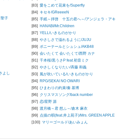
[83]
愛をこめて花束を/
Superfly
[84]
キセキ/
GReeeeN
田聖子
[85]
手紙～拝啓 十五の君へ～/
アンジェラ・アキ
[86]
HANABI/
Mr.Children
[87]
YELL/
いきものがかり
[88]
やさしさで溢れるように/
JUJU
[89]
ポニーテールとシュシュ/
AKB48
[90]
会いたくて 会いたくて/
西野 カナ
[91]
千本桜/
黒うさP feat.初音ミク
[92]
やさしくなりたい/
斉藤 和義
さよし
[93]
風が吹いている/
いきものがかり
[94]
RPG/
SEKAI NO OWARI
[95]
ひまわりの約束/
秦 基博
[96]
クリスマスソング/
back number
[97]
恋/
星野 源
[98]
渡月橋～君 想ふ～/
倉木 麻衣
[99]
点描の唄(feat.井上苑子)/
Mrs. GREEN APPLE
[100]
マリーゴールド/
あいみょん