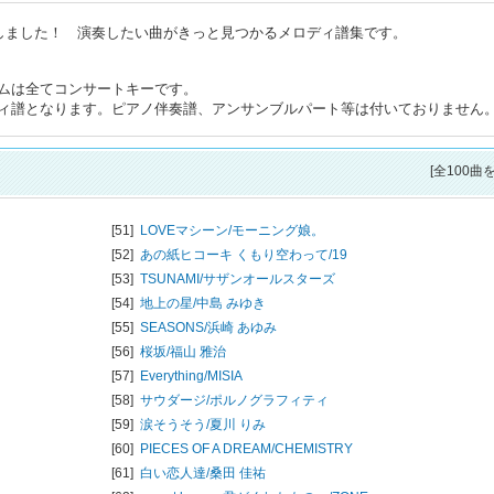
トしました！ 演奏したい曲がきっと見つかるメロディ譜集です。
ムは全てコンサートキーです。
ィ譜となります。ピアノ伴奏譜、アンサンブルパート等は付いておりません
[全100曲
[51]
LOVEマシーン/
モーニング娘。
[52]
あの紙ヒコーキ くもり空わって/
19
[53]
TSUNAMI/
サザンオールスターズ
[54]
地上の星/
中島 みゆき
[55]
SEASONS/
浜崎 あゆみ
[56]
桜坂/
福山 雅治
[57]
Everything/
MISIA
[58]
サウダージ/
ポルノグラフィティ
[59]
涙そうそう/
夏川 りみ
[60]
PIECES OF A DREAM/
CHEMISTRY
[61]
白い恋人達/
桑田 佳祐