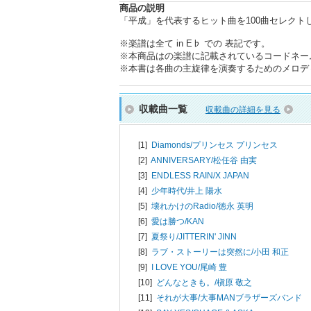
商品の説明
「平成」を代表するヒット曲を100曲セレク
※楽譜は全て in E♭ での 表記です。
※本商品はの楽譜に記載されているコードネー
※本書は各曲の主旋律を演奏するためのメロデ
収載曲一覧
収載曲の詳細を見る
[1]
Diamonds/
プリンセス プリンセス
[2]
ANNIVERSARY/
松任谷 由実
[3]
ENDLESS RAIN/
X JAPAN
[4]
少年時代/
井上 陽水
[5]
壊れかけのRadio/
徳永 英明
[6]
愛は勝つ/
KAN
[7]
夏祭り/
JITTERIN' JINN
[8]
ラブ・ストーリーは突然に/
小田 和正
[9]
I LOVE YOU/
尾崎 豊
[10]
どんなときも。/
槇原 敬之
[11]
それが大事/
大事MANブラザーズバンド