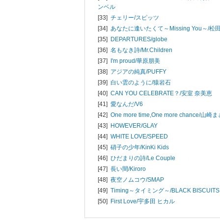
ンベル
[33]
チェリー/
スピッツ
[34]
あなたに逢いたくて～Missing You～/
松
[35]
DEPARTURES/
globe
[36]
名もなき詩/
Mr.Children
[37]
I'm proud/
華原朋美
[38]
アジアの純真/
PUFFY
[39]
白い雲のように/
猿岩石
[40]
CAN YOU CELEBRATE？/
安室 奈美恵
[41]
愛なんだ/
V6
[42]
One more time,One more chance/
山崎ま
[43]
HOWEVER/
GLAY
[44]
WHITE LOVE/
SPEED
[45]
硝子の少年/
KinKi Kids
[46]
ひだまりの詩/
Le Couple
[47]
長い間/
Kiroro
[48]
夜空ノムコウ/
SMAP
[49]
Timing～タイミング～/
BLACK BISCUITS
[50]
First Love/
宇多田 ヒカル