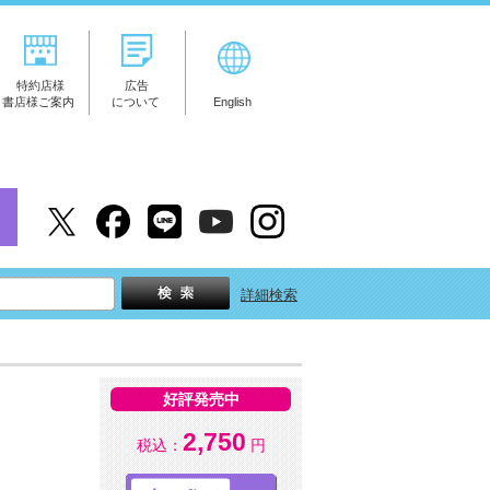
特約店様
広告
書店様ご案内
について
English
詳細検索
好評発売中
2,750
税込：
円