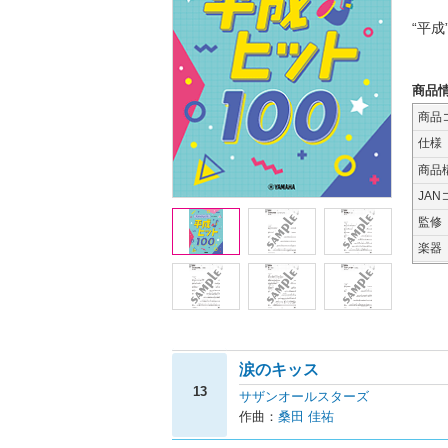
“平
商品
商品
仕様
商品
JAN
監修
楽器
涙のキッス
13
サザンオールスターズ
作曲：
桑田 佳祐