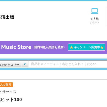
お客様
サポート
★
★
国内&輸入楽譜も豊富♪
キャンペーン実施中
てのカテゴリー
プル有り
トサックス
ヒット100