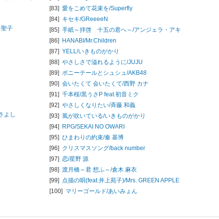
[83]
愛をこめて花束を/
Superfly
[84]
キセキ/
GReeeeN
田聖子
[85]
手紙～拝啓 十五の君へ～/
アンジェラ・アキ
[86]
HANABI/
Mr.Children
[87]
YELL/
いきものがかり
[88]
やさしさで溢れるように/
JUJU
[89]
ポニーテールとシュシュ/
AKB48
[90]
会いたくて 会いたくて/
西野 カナ
[91]
千本桜/
黒うさP feat.初音ミク
[92]
やさしくなりたい/
斉藤 和義
さよし
[93]
風が吹いている/
いきものがかり
[94]
RPG/
SEKAI NO OWARI
[95]
ひまわりの約束/
秦 基博
[96]
クリスマスソング/
back number
[97]
恋/
星野 源
[98]
渡月橋～君 想ふ～/
倉木 麻衣
[99]
点描の唄(feat.井上苑子)/
Mrs. GREEN APPLE
[100]
マリーゴールド/
あいみょん