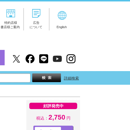
特約店様
広告
書店様ご案内
について
English
詳細検索
好評発売中
2,750
税込：
円