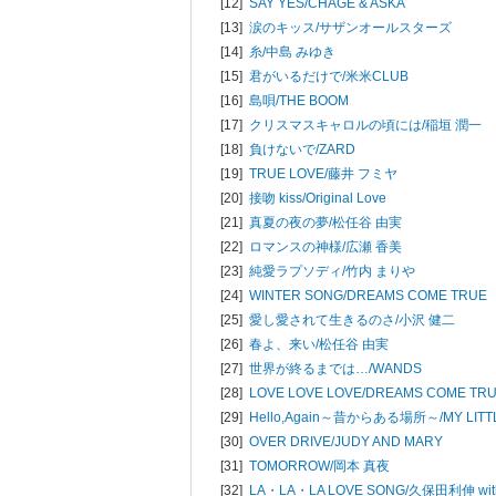
[12]
SAY YES/
CHAGE & ASKA
[13]
涙のキッス/
サザンオールスターズ
[14]
糸/
中島 みゆき
[15]
君がいるだけで/
米米CLUB
[16]
島唄/
THE BOOM
[17]
クリスマスキャロルの頃には/
稲垣 潤一
[18]
負けないで/
ZARD
[19]
TRUE LOVE/
藤井 フミヤ
[20]
接吻 kiss/
Original Love
[21]
真夏の夜の夢/
松任谷 由実
[22]
ロマンスの神様/
広瀬 香美
[23]
純愛ラプソディ/
竹内 まりや
[24]
WINTER SONG/
DREAMS COME TRUE
[25]
愛し愛されて生きるのさ/
小沢 健二
[26]
春よ、来い/
松任谷 由実
[27]
世界が終るまでは…/
WANDS
[28]
LOVE LOVE LOVE/
DREAMS COME TR
[29]
Hello,Again～昔からある場所～/
MY LIT
[30]
OVER DRIVE/
JUDY AND MARY
[31]
TOMORROW/
岡本 真夜
[32]
LA・LA・LA LOVE SONG/
久保田利伸 wi