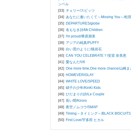
ンベル
[33]
チェリー/
スピッツ
[34]
あなたに逢いたくて～Missing You～/
松
[35]
DEPARTURES/
globe
[36]
名もなき詩/
Mr.Children
[37]
I'm proud/
華原朋美
[38]
アジアの純真/
PUFFY
[39]
白い雲のように/
猿岩石
[40]
CAN YOU CELEBRATE？/
安室 奈美恵
[41]
愛なんだ/
V6
[42]
One more time,One more chance/
山崎ま
[43]
HOWEVER/
GLAY
[44]
WHITE LOVE/
SPEED
[45]
硝子の少年/
KinKi Kids
[46]
ひだまりの詩/
Le Couple
[47]
長い間/
Kiroro
[48]
夜空ノムコウ/
SMAP
[49]
Timing～タイミング～/
BLACK BISCUITS
[50]
First Love/
宇多田 ヒカル