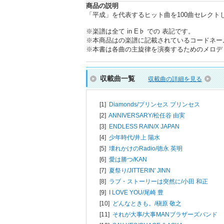
商品の説明
「平成」を代表するヒット曲を100曲セレク
※楽譜は全て in E♭ での 表記です。
※本商品はの楽譜に記載されているコードネー
※本書は各曲の主旋律を演奏するためのメロデ
収載曲一覧
収載曲の詳細を見る
[1]
Diamonds/
プリンセス プリンセス
[2]
ANNIVERSARY/
松任谷 由実
[3]
ENDLESS RAIN/
X JAPAN
[4]
少年時代/
井上 陽水
[5]
壊れかけのRadio/
徳永 英明
[6]
愛は勝つ/
KAN
[7]
夏祭り/
JITTERIN' JINN
[8]
ラブ・ストーリーは突然に/
小田 和正
[9]
I LOVE YOU/
尾崎 豊
[10]
どんなときも。/
槇原 敬之
[11]
それが大事/
大事MANブラザーズバンド