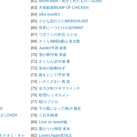
[62]
secret base～君がくれたもの～/
ZONE
[63]
天体観測/
BUMP OF CHICKEN
[64]
ultra soul/
B'z
[65]
小さな恋のうた/
MONGOL800
[66]
世界に一つだけの花/
SMAP
[67]
ワダツミの木/
元 ちとせ
[68]
さくら(独唱)/
森山 直太朗
[69]
Jupiter/
平原 綾香
[70]
雪の華/
中島 美嘉
[71]
さくらんぼ/
大塚 愛
[72]
栄光の架橋/
ゆず
[73]
瞳をとじて/
平井 堅
[74]
ハナミズキ/
一青 窈
[75]
全力少年/
スキマスイッチ
[76]
粉雪/
レミオロメン
[77]
桜/
コブクロ
UE
[78]
千の風になって/
秋川 雅史
TLE LOVER
[79]
三日月/
絢香
[80]
Love so sweet/
嵐
[81]
愛のうた/
倖田 來未
th ナオミ・キャ
[82]
Lovers Again/
EXILE