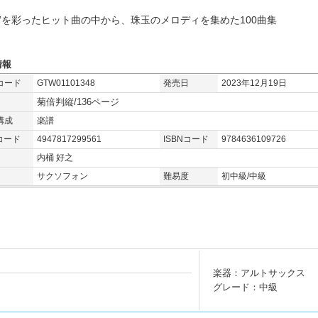
成”を彩ったヒット曲の中から、珠玉のメロディを集めた100曲集
情報
コード
GTW01101348
発売日
2023年12月19日
菊倍判縦/136ページ
構成
楽譜
コード
4947817299561
ISBNコード
9784636109726
内桶 好之
サクソフォン
難易度
初中級/中級
楽器：アルトサックス
グレード：中級