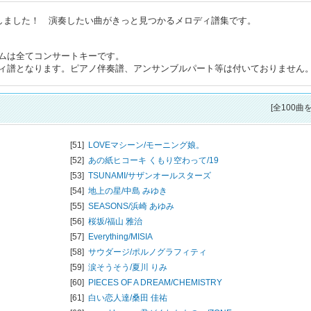
トしました！ 演奏したい曲がきっと見つかるメロディ譜集です。
ムは全てコンサートキーです。
ィ譜となります。ピアノ伴奏譜、アンサンブルパート等は付いておりません
[全100曲
[51]
LOVEマシーン/
モーニング娘。
[52]
あの紙ヒコーキ くもり空わって/
19
[53]
TSUNAMI/
サザンオールスターズ
[54]
地上の星/
中島 みゆき
[55]
SEASONS/
浜崎 あゆみ
[56]
桜坂/
福山 雅治
[57]
Everything/
MISIA
[58]
サウダージ/
ポルノグラフィティ
[59]
涙そうそう/
夏川 りみ
[60]
PIECES OF A DREAM/
CHEMISTRY
[61]
白い恋人達/
桑田 佳祐