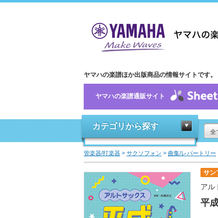
ヤマハの楽譜ほか出版商品の情報サイトです。
ヤマハの楽譜通販サイト
カテゴリから探す
全
管楽器/打楽器
>
サクソフォン
>
曲集/レパートリー
サン
アル
平成