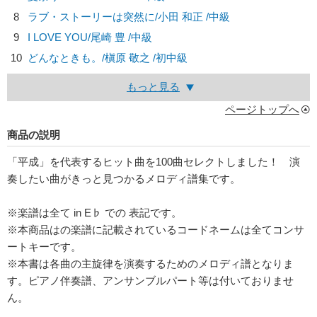
8
ラブ・ストーリーは突然に/
小田 和正
/中級
9
I LOVE YOU/
尾崎 豊
/中級
10
どんなときも。/
槇原 敬之
/初中級
もっと見る
ページトップへ
商品の説明
「平成」を代表するヒット曲を100曲セレクトしました！ 演
奏したい曲がきっと見つかるメロディ譜集です。
※楽譜は全て in E♭ での 表記です。
※本商品はの楽譜に記載されているコードネームは全てコンサ
ートキーです。
※本書は各曲の主旋律を演奏するためのメロディ譜となりま
す。ピアノ伴奏譜、アンサンブルパート等は付いておりませ
ん。