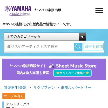
ヤマハの楽譜ほか出版商品の情報サイトです。
条件を追加
ヤマハの楽譜通販サイト
国内&輸入楽譜も豊富♪
★
★
キャンペーン実施中
管楽器/打楽器
>
サクソフォン
>
曲集/レパートリー
サンプル有り
アルトサックス