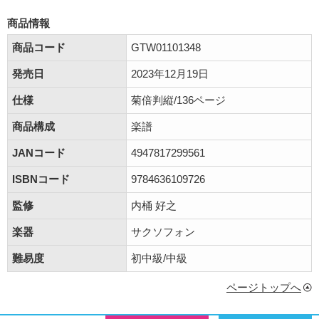
商品情報
商品コード
GTW01101348
発売日
2023年12月19日
仕様
菊倍判縦/136ページ
商品構成
楽譜
JANコード
4947817299561
ISBNコード
9784636109726
監修
内桶 好之
楽器
サクソフォン
難易度
初中級/中級
ページトップへ