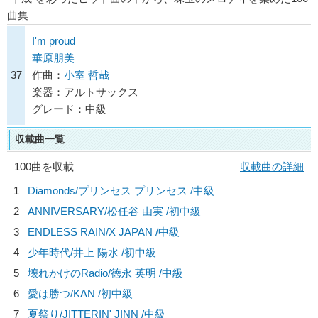
曲集
I'm proud
華原朋美
37
作曲：
小室 哲哉
楽器：アルトサックス
グレード：中級
収載曲一覧
100曲を収載
収載曲の詳細
1
Diamonds/
プリンセス プリンセス
/中級
2
ANNIVERSARY/
松任谷 由実
/初中級
3
ENDLESS RAIN/
X JAPAN
/中級
4
少年時代/
井上 陽水
/初中級
5
壊れかけのRadio/
徳永 英明
/中級
6
愛は勝つ/
KAN
/初中級
7
夏祭り/
JITTERIN' JINN
/中級