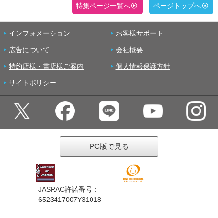
特集ページ一覧へ
ページトップへ
インフォメーション
お客様サポート
広告について
会社概要
特約店様・書店様ご案内
個人情報保護方針
サイトポリシー
PC版で見る
JASRAC許諾番号：
6523417007Y31018