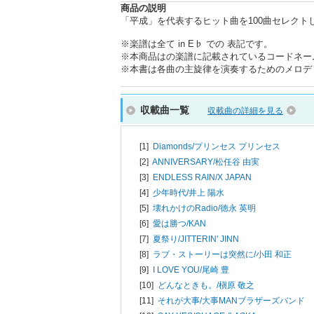
商品の説明
「平成」を代表するヒット曲を100曲セレク
※楽譜は全て in E♭ での 表記です。
※本商品はの楽譜に記載されているコードネー
※本書は各曲の主旋律を演奏するためのメロデ
収載曲一覧
収載曲の詳細を見る
[1]
Diamonds/
プリンセス プリンセス
[2]
ANNIVERSARY/
松任谷 由実
[3]
ENDLESS RAIN/
X JAPAN
[4]
少年時代/
井上 陽水
[5]
壊れかけのRadio/
徳永 英明
[6]
愛は勝つ/
KAN
[7]
夏祭り/
JITTERIN' JINN
[8]
ラブ・ストーリーは突然に/
小田 和正
[9]
I LOVE YOU/
尾崎 豊
[10]
どんなときも。/
槇原 敬之
[11]
それが大事/
大事MANブラザーズバンド