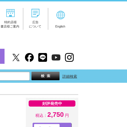
特約店様
広告
書店様ご案内
について
English
詳細検索
好評発売中
2,750
税込：
円