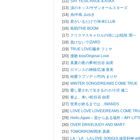
[12]
SAY YES/
CHAGE & ASKA
[13]
涙のキッス/
サザンオールスターズ
[14]
糸/
中島 みゆき
[15]
君がいるだけで/
米米CLUB
[16]
島唄/
THE BOOM
[17]
クリスマスキャロルの頃には/
稲垣 潤一
[18]
負けないで/
ZARD
[19]
TRUE LOVE/
藤井 フミヤ
[20]
接吻 kiss/
Original Love
[21]
真夏の夜の夢/
松任谷 由実
[22]
ロマンスの神様/
広瀬 香美
[23]
純愛ラプソディ/
竹内 まりや
[24]
WINTER SONG/
DREAMS COME TRUE
[25]
愛し愛されて生きるのさ/
小沢 健二
[26]
春よ、来い/
松任谷 由実
[27]
世界が終るまでは…/
WANDS
[28]
LOVE LOVE LOVE/
DREAMS COME TR
[29]
Hello,Again～昔からある場所～/
MY LIT
[30]
OVER DRIVE/
JUDY AND MARY
[31]
TOMORROW/
岡本 真夜
[32]
LA・LA・LA LOVE SONG/
久保田利伸 wi