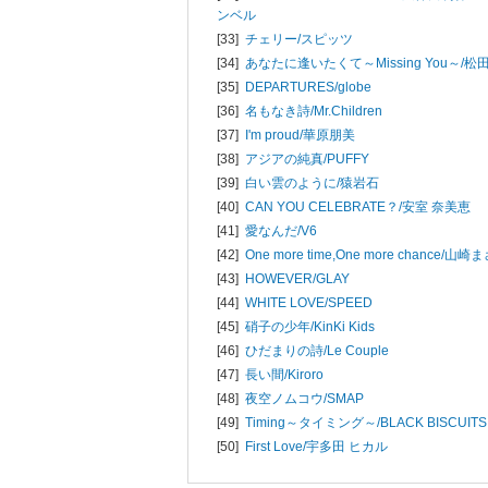
ンベル
[33]
チェリー/
スピッツ
[34]
あなたに逢いたくて～Missing You～/
松
[35]
DEPARTURES/
globe
[36]
名もなき詩/
Mr.Children
[37]
I'm proud/
華原朋美
[38]
アジアの純真/
PUFFY
[39]
白い雲のように/
猿岩石
[40]
CAN YOU CELEBRATE？/
安室 奈美恵
[41]
愛なんだ/
V6
[42]
One more time,One more chance/
山崎ま
[43]
HOWEVER/
GLAY
[44]
WHITE LOVE/
SPEED
[45]
硝子の少年/
KinKi Kids
[46]
ひだまりの詩/
Le Couple
[47]
長い間/
Kiroro
[48]
夜空ノムコウ/
SMAP
[49]
Timing～タイミング～/
BLACK BISCUITS
[50]
First Love/
宇多田 ヒカル