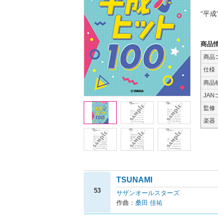
“平
商品
商品
仕様
商品
JAN
監修
楽器
TSUNAMI
53
サザンオールスターズ
作曲：
桑田 佳祐