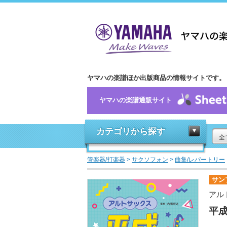
ヤマハの楽譜ほか出版商品の情報サイトです。
ヤマハの楽譜通販サイト
カテゴリから探す
全
管楽器/打楽器
>
サクソフォン
>
曲集/レパートリー
サン
アル
平成