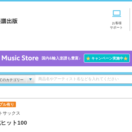
お客様
サポート
★
★
国内&輸入楽譜も豊富♪
キャンペーン実施中
てのカテゴリー
プル有り
トサックス
ヒット100