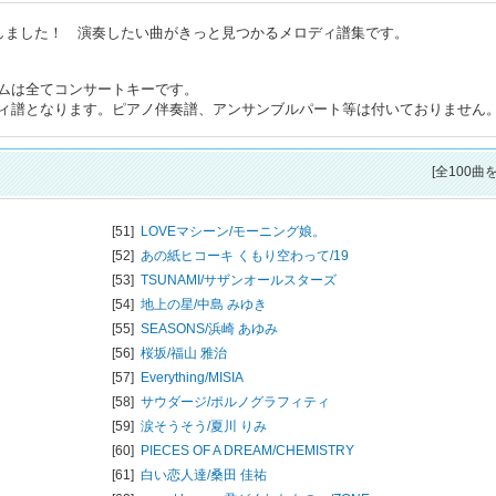
トしました！ 演奏したい曲がきっと見つかるメロディ譜集です。
ムは全てコンサートキーです。
ィ譜となります。ピアノ伴奏譜、アンサンブルパート等は付いておりません
[全100曲
[51]
LOVEマシーン/
モーニング娘。
[52]
あの紙ヒコーキ くもり空わって/
19
[53]
TSUNAMI/
サザンオールスターズ
[54]
地上の星/
中島 みゆき
[55]
SEASONS/
浜崎 あゆみ
[56]
桜坂/
福山 雅治
[57]
Everything/
MISIA
[58]
サウダージ/
ポルノグラフィティ
[59]
涙そうそう/
夏川 りみ
[60]
PIECES OF A DREAM/
CHEMISTRY
[61]
白い恋人達/
桑田 佳祐