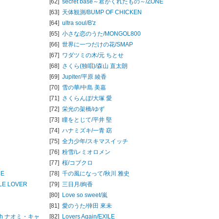
[62]
secret base～君がくれたもの～/
ZONE
[63]
天体観測/
BUMP OF CHICKEN
[64]
ultra soul/
B'z
[65]
小さな恋のうた/
MONGOL800
[66]
世界に一つだけの花/
SMAP
[67]
ワダツミの木/
元 ちとせ
[68]
さくら(独唱)/
森山 直太朗
[69]
Jupiter/
平原 綾香
[70]
雪の華/
中島 美嘉
[71]
さくらんぼ/
大塚 愛
[72]
栄光の架橋/
ゆず
[73]
瞳をとじて/
平井 堅
[74]
ハナミズキ/
一青 窈
[75]
全力少年/
スキマスイッチ
[76]
粉雪/
レミオロメン
[77]
桜/
コブクロ
UE
[78]
千の風になって/
秋川 雅史
TLE LOVER
[79]
三日月/
絢香
[80]
Love so sweet/
嵐
[81]
愛のうた/
倖田 來未
th ナオミ・キャ
[82]
Lovers Again/
EXILE