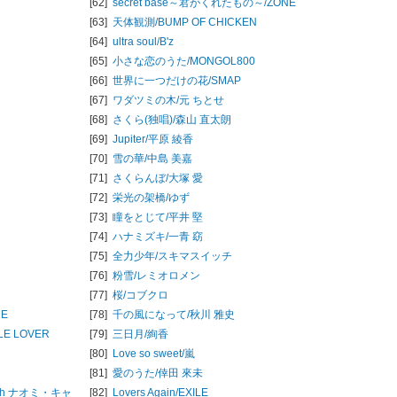
[62]
secret base～君がくれたもの～/
ZONE
[63]
天体観測/
BUMP OF CHICKEN
[64]
ultra soul/
B'z
[65]
小さな恋のうた/
MONGOL800
[66]
世界に一つだけの花/
SMAP
[67]
ワダツミの木/
元 ちとせ
[68]
さくら(独唱)/
森山 直太朗
[69]
Jupiter/
平原 綾香
[70]
雪の華/
中島 美嘉
[71]
さくらんぼ/
大塚 愛
[72]
栄光の架橋/
ゆず
[73]
瞳をとじて/
平井 堅
[74]
ハナミズキ/
一青 窈
[75]
全力少年/
スキマスイッチ
[76]
粉雪/
レミオロメン
[77]
桜/
コブクロ
UE
[78]
千の風になって/
秋川 雅史
TLE LOVER
[79]
三日月/
絢香
[80]
Love so sweet/
嵐
[81]
愛のうた/
倖田 來未
th ナオミ・キャ
[82]
Lovers Again/
EXILE