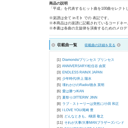
商品の説明
「平成」を代表するヒット曲を100曲セレク
※楽譜は全て in E♭ での 表記です。
※本商品はの楽譜に記載されているコードネー
※本書は各曲の主旋律を演奏するためのメロデ
収載曲一覧
収載曲の詳細を見る
[1]
Diamonds/
プリンセス プリンセス
[2]
ANNIVERSARY/
松任谷 由実
[3]
ENDLESS RAIN/
X JAPAN
[4]
少年時代/
井上 陽水
[5]
壊れかけのRadio/
徳永 英明
[6]
愛は勝つ/
KAN
[7]
夏祭り/
JITTERIN' JINN
[8]
ラブ・ストーリーは突然に/
小田 和正
[9]
I LOVE YOU/
尾崎 豊
[10]
どんなときも。/
槇原 敬之
[11]
それが大事/
大事MANブラザーズバンド