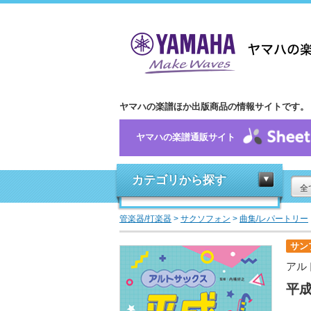
ヤマハの楽譜ほか出版商品の情報サイトです。
ヤマハの楽譜通販サイト
カテゴリから探す
全
管楽器/打楽器
>
サクソフォン
>
曲集/レパートリー
サン
アル
平成