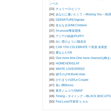
ンベル
[33]
チェリー/
スピッツ
[34]
あなたに逢いたくて～Missing You～/
松
[35]
DEPARTURES/
globe
[36]
名もなき詩/
Mr.Children
[37]
I'm proud/
華原朋美
[38]
アジアの純真/
PUFFY
[39]
白い雲のように/
猿岩石
[40]
CAN YOU CELEBRATE？/
安室 奈美恵
[41]
愛なんだ/
V6
[42]
One more time,One more chance/
山崎ま
[43]
HOWEVER/
GLAY
[44]
WHITE LOVE/
SPEED
[45]
硝子の少年/
KinKi Kids
[46]
ひだまりの詩/
Le Couple
[47]
長い間/
Kiroro
[48]
夜空ノムコウ/
SMAP
[49]
Timing～タイミング～/
BLACK BISCUITS
[50]
First Love/
宇多田 ヒカル