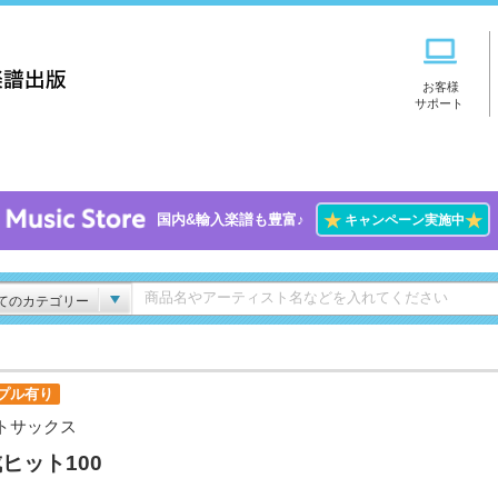
お客様
サポート
★
★
国内&輸入楽譜も豊富♪
キャンペーン実施中
てのカテゴリー
プル有り
トサックス
ヒット100