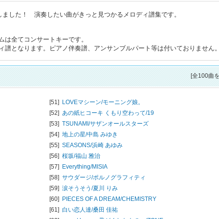
トしました！ 演奏したい曲がきっと見つかるメロディ譜集です。
ムは全てコンサートキーです。
ィ譜となります。ピアノ伴奏譜、アンサンブルパート等は付いておりません
[全100曲
[51]
LOVEマシーン/
モーニング娘。
[52]
あの紙ヒコーキ くもり空わって/
19
[53]
TSUNAMI/
サザンオールスターズ
[54]
地上の星/
中島 みゆき
[55]
SEASONS/
浜崎 あゆみ
[56]
桜坂/
福山 雅治
[57]
Everything/
MISIA
[58]
サウダージ/
ポルノグラフィティ
[59]
涙そうそう/
夏川 りみ
[60]
PIECES OF A DREAM/
CHEMISTRY
[61]
白い恋人達/
桑田 佳祐