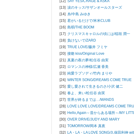
[12]
SAY YES/
CHAGE & ASKA
[13]
涙のキッス/
サザンオールスターズ
[14]
糸/
中島 みゆき
[15]
君がいるだけで/
米米CLUB
[16]
島唄/
THE BOOM
[17]
クリスマスキャロルの頃には/
稲垣 潤一
[18]
負けないで/
ZARD
[19]
TRUE LOVE/
藤井 フミヤ
[20]
接吻 kiss/
Original Love
[21]
真夏の夜の夢/
松任谷 由実
[22]
ロマンスの神様/
広瀬 香美
[23]
純愛ラプソディ/
竹内 まりや
[24]
WINTER SONG/
DREAMS COME TRUE
[25]
愛し愛されて生きるのさ/
小沢 健二
[26]
春よ、来い/
松任谷 由実
[27]
世界が終るまでは…/
WANDS
[28]
LOVE LOVE LOVE/
DREAMS COME TR
[29]
Hello,Again～昔からある場所～/
MY LIT
[30]
OVER DRIVE/
JUDY AND MARY
[31]
TOMORROW/
岡本 真夜
[32]
LA・LA・LA LOVE SONG/
久保田利伸 wi