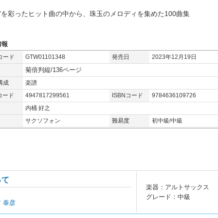
成”を彩ったヒット曲の中から、珠玉のメロディを集めた100曲集
情報
コード
GTW01101348
発売日
2023年12月19日
菊倍判縦/136ページ
構成
楽譜
コード
4947817299561
ISBNコード
9784636109726
内桶 好之
サクソフォン
難易度
初中級/中級
って
楽器：アルトサックス
グレード：中級
村 泰彦