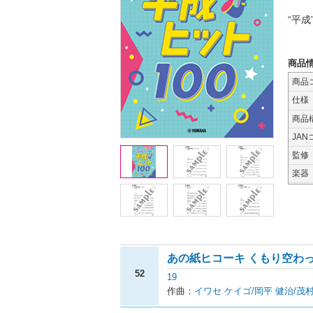
“平
商品
商品
仕様
商品
JAN
監修
楽器
あの紙ヒコーキ くもり空わ
52
19
作曲：
イワセ ケイゴ/岡平 健治/茂