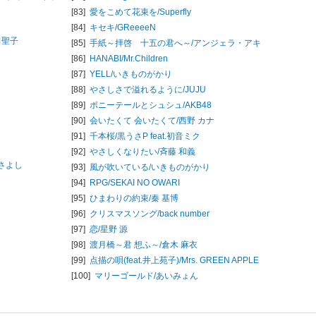
[83]
愛をこめて花束を/
Superfly
[84]
キセキ/
GReeeeN
田聖子
[85]
手紙～拝啓 十五の君へ～/
アンジェラ・アキ
[86]
HANABI/
Mr.Children
[87]
YELL/
いきものがかり
[88]
やさしさで溢れるように/
JUJU
[89]
ポニーテールとシュシュ/
AKB48
[90]
会いたくて 会いたくて/
西野 カナ
[91]
千本桜/
黒うさP feat.初音ミク
[92]
やさしくなりたい/
斉藤 和義
さよし
[93]
風が吹いている/
いきものがかり
[94]
RPG/
SEKAI NO OWARI
[95]
ひまわりの約束/
秦 基博
[96]
クリスマスソング/
back number
[97]
恋/
星野 源
[98]
渡月橋～君 想ふ～/
倉木 麻衣
[99]
点描の唄(feat.井上苑子)/
Mrs. GREEN APPLE
[100]
マリーゴールド/
あいみょん