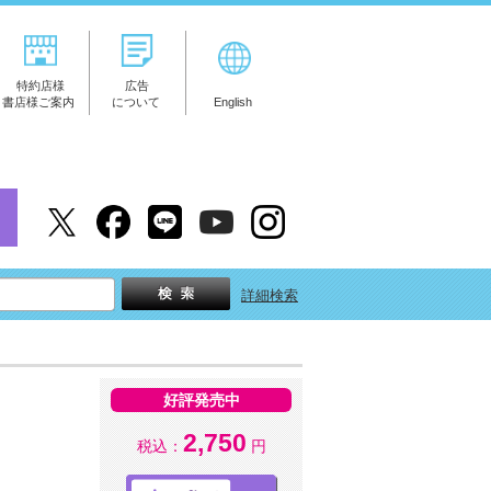
特約店様
広告
書店様ご案内
について
English
詳細検索
好評発売中
2,750
税込：
円