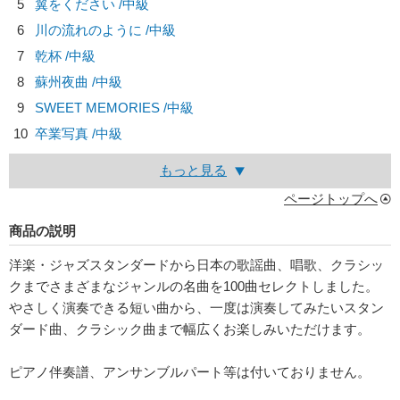
5
翼をください /中級
6
川の流れのように /中級
7
乾杯 /中級
8
蘇州夜曲 /中級
9
SWEET MEMORIES /中級
10
卒業写真 /中級
もっと見る
ページトップへ
商品の説明
洋楽・ジャズスタンダードから日本の歌謡曲、唱歌、クラシッ
クまでさまざまなジャンルの名曲を100曲セレクトしました。
やさしく演奏できる短い曲から、一度は演奏してみたいスタン
ダード曲、クラシック曲まで幅広くお楽しみいただけます。
ピアノ伴奏譜、アンサンブルパート等は付いておりません。