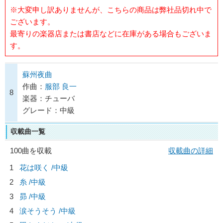
※大変申し訳ありませんが、こちらの商品は弊社品切れ中で
ございます。
最寄りの楽器店または書店などに在庫がある場合もございま
す。
蘇州夜曲
作曲：
服部 良一
8
楽器：チューバ
グレード：中級
収載曲一覧
100曲を収載
収載曲の詳細
1
花は咲く /中級
2
糸 /中級
3
昴 /中級
4
涙そうそう /中級