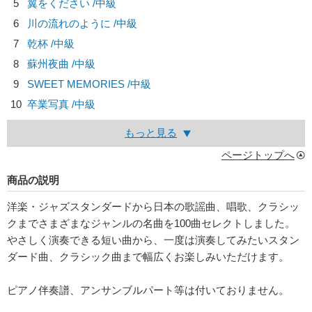
5
翼をください /中級
6
川の流れのように /中級
7
乾杯 /中級
8
蘇州夜曲 /中級
9
SWEET MEMORIES /中級
10
卒業写真 /中級
もっと見る
ページトップへ
商品の説明
洋楽・ジャズスタンダードから日本の歌謡曲、唱歌、クラシッ
クまでさまざまなジャンルの名曲を100曲セレクトしました。
やさしく演奏できる短い曲から、一度は演奏してみたいスタン
ダード曲、クラシック曲まで幅広くお楽しみいただけます。
ピアノ伴奏譜、アンサンブルパート等は付いておりません。