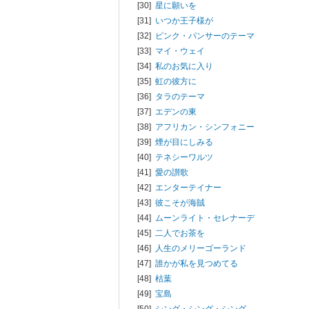
[30]
星に願いを
[31]
いつか王子様が
[32]
ピンク・パンサーのテーマ
[33]
マイ・ウェイ
[34]
私のお気に入り
[35]
虹の彼方に
[36]
タラのテーマ
[37]
エデンの東
[38]
アフリカン・シンフォニー
[39]
煙が目にしみる
[40]
テネシーワルツ
[41]
愛の讃歌
[42]
エンターテイナー
[43]
彼こそが海賊
[44]
ムーンライト・セレナーデ
[45]
二人でお茶を
[46]
人生のメリーゴーランド
[47]
誰かが私を見つめてる
[48]
枯葉
[49]
宝島
[50]
シング・シング・シング