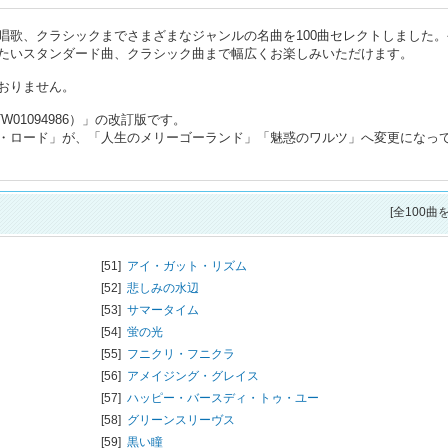
唱歌、クラシックまでさまざまなジャンルの名曲を100曲セレクトしました。
たいスタンダード曲、クラシック曲まで幅広くお楽しみいただけます。
おりません。
01094986）」の改訂版です。
・ロード」が、「人生のメリーゴーランド」「魅惑のワルツ」へ変更になっ
[全100曲
[51]
アイ・ガット・リズム
[52]
悲しみの水辺
[53]
サマータイム
[54]
蛍の光
[55]
フニクリ・フニクラ
[56]
アメイジング・グレイス
[57]
ハッピー・バースディ・トゥ・ユー
[58]
グリーンスリーヴス
[59]
黒い瞳