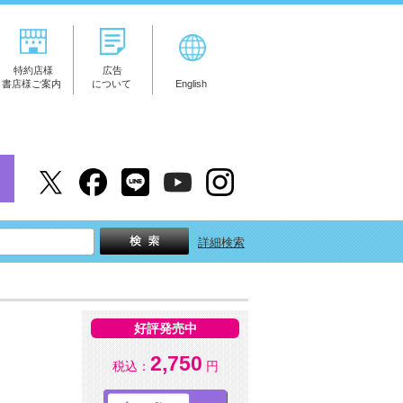
特約店様
広告
書店様ご案内
について
English
詳細検索
好評発売中
2,750
税込：
円