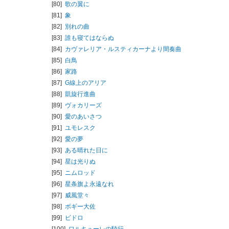
[80]
歌の翼に
[81]
象
[82]
別れの曲
[83]
誰も寝てはならぬ
[84]
カヴァレリア・ルスティカーナより間奏曲
[85]
白鳥
[86]
家路
[87]
G線上のアリア
[88]
凱旋行進曲
[89]
ヴォカリーズ
[90]
愛のあいさつ
[91]
ユモレスク
[92]
愛の夢
[93]
ある晴れた日に
[94]
星は光りぬ
[95]
ニムロッド
[96]
星条旗よ永遠なれ
[97]
威風堂々
[98]
ボギー大佐
[99]
ビドロ
[100]
ワルキューレの騎行