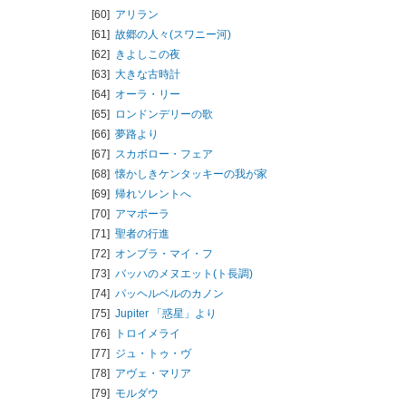
[60]
アリラン
[61]
故郷の人々(スワニー河)
[62]
きよしこの夜
[63]
大きな古時計
[64]
オーラ・リー
[65]
ロンドンデリーの歌
[66]
夢路より
[67]
スカボロー・フェア
[68]
懐かしきケンタッキーの我が家
[69]
帰れソレントへ
[70]
アマポーラ
[71]
聖者の行進
[72]
オンブラ・マイ・フ
[73]
バッハのメヌエット(ト長調)
[74]
パッヘルベルのカノン
[75]
Jupiter 「惑星」より
[76]
トロイメライ
[77]
ジュ・トゥ・ヴ
[78]
アヴェ・マリア
[79]
モルダウ