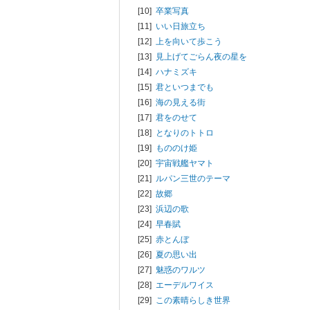
[10]
卒業写真
[11]
いい日旅立ち
[12]
上を向いて歩こう
[13]
見上げてごらん夜の星を
[14]
ハナミズキ
[15]
君といつまでも
[16]
海の見える街
[17]
君をのせて
[18]
となりのトトロ
[19]
もののけ姫
[20]
宇宙戦艦ヤマト
[21]
ルパン三世のテーマ
[22]
故郷
[23]
浜辺の歌
[24]
早春賦
[25]
赤とんぼ
[26]
夏の思い出
[27]
魅惑のワルツ
[28]
エーデルワイス
[29]
この素晴らしき世界