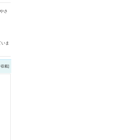
やさ
ていま
を収載]