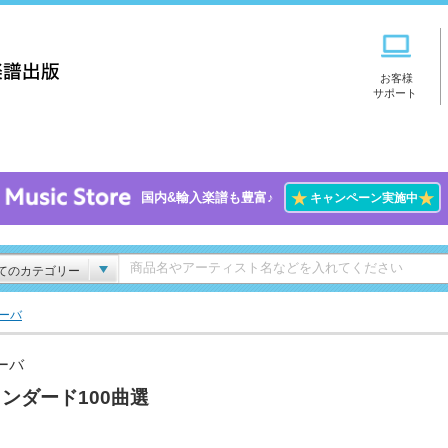
お客様
サポート
★
★
国内&輸入楽譜も豊富♪
キャンペーン実施中
てのカテゴリー
ーバ
ーバ
ンダード100曲選