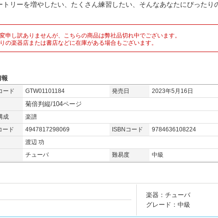
ートリーを増やしたい、たくさん練習したい、そんなあなたにぴったりの
。
変申し訳ありませんが、こちらの商品は弊社品切れ中でございます。
りの楽器店または書店などに在庫がある場合もございます。
情報
コード
GTW01101184
発売日
2023年5月16日
菊倍判縦/104ページ
構成
楽譜
コード
4947817298069
ISBNコード
9784636108224
渡辺 功
チューバ
難易度
中級
楽器：チューバ
グレード：中級