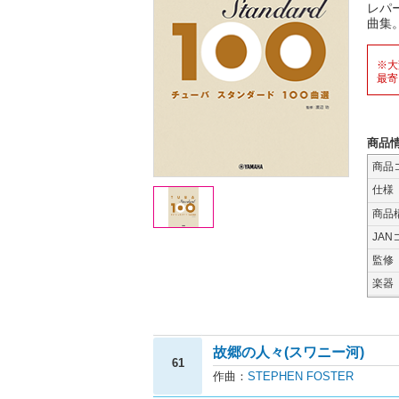
レパ
曲集
※大
最寄
商品
商品
仕様
商品
JAN
監修
楽器
故郷の人々(スワニー河)
61
作曲：
STEPHEN FOSTER