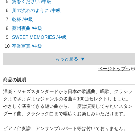
5
翼をください /中級
6
川の流れのように /中級
7
乾杯 /中級
8
蘇州夜曲 /中級
9
SWEET MEMORIES /中級
10
卒業写真 /中級
もっと見る
ページトップへ
商品の説明
洋楽・ジャズスタンダードから日本の歌謡曲、唱歌、クラシッ
クまでさまざまなジャンルの名曲を100曲セレクトしました。
やさしく演奏できる短い曲から、一度は演奏してみたいスタン
ダード曲、クラシック曲まで幅広くお楽しみいただけます。
ピアノ伴奏譜、アンサンブルパート等は付いておりません。