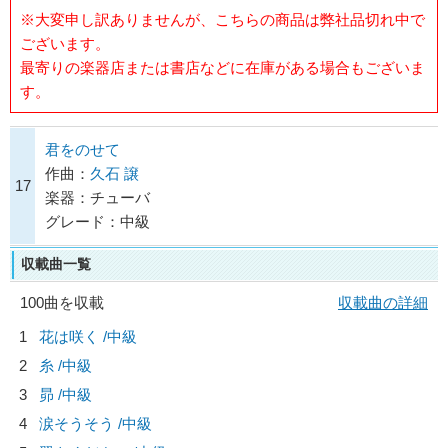
※大変申し訳ありませんが、こちらの商品は弊社品切れ中で
ございます。
最寄りの楽器店または書店などに在庫がある場合もございま
す。
君をのせて
作曲：
久石 譲
17
楽器：チューバ
グレード：中級
収載曲一覧
100曲を収載
収載曲の詳細
1
花は咲く /中級
2
糸 /中級
3
昴 /中級
4
涙そうそう /中級