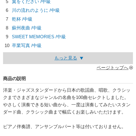
5
翼をください /中級
6
川の流れのように /中級
7
乾杯 /中級
8
蘇州夜曲 /中級
9
SWEET MEMORIES /中級
10
卒業写真 /中級
もっと見る
ページトップへ
商品の説明
洋楽・ジャズスタンダードから日本の歌謡曲、唱歌、クラシッ
クまでさまざまなジャンルの名曲を100曲セレクトしました。
やさしく演奏できる短い曲から、一度は演奏してみたいスタン
ダード曲、クラシック曲まで幅広くお楽しみいただけます。
ピアノ伴奏譜、アンサンブルパート等は付いておりません。