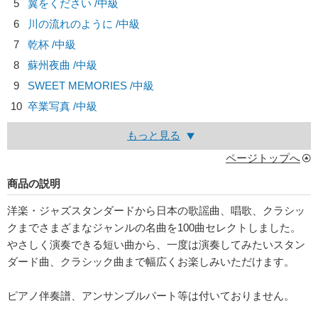
5
翼をください /中級
6
川の流れのように /中級
7
乾杯 /中級
8
蘇州夜曲 /中級
9
SWEET MEMORIES /中級
10
卒業写真 /中級
もっと見る
ページトップへ
商品の説明
洋楽・ジャズスタンダードから日本の歌謡曲、唱歌、クラシッ
クまでさまざまなジャンルの名曲を100曲セレクトしました。
やさしく演奏できる短い曲から、一度は演奏してみたいスタン
ダード曲、クラシック曲まで幅広くお楽しみいただけます。
ピアノ伴奏譜、アンサンブルパート等は付いておりません。