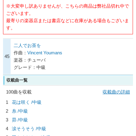
※大変申し訳ありませんが、こちらの商品は弊社品切れ中で
ございます。
最寄りの楽器店または書店などに在庫がある場合もございま
す。
二人でお茶を
作曲：
Vincent Youmans
45
楽器：チューバ
グレード：中級
収載曲一覧
100曲を収載
収載曲の詳細
1
花は咲く /中級
2
糸 /中級
3
昴 /中級
4
涙そうそう /中級