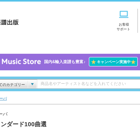
お客様
サポート
★
★
国内&輸入楽譜も豊富♪
キャンペーン実施中
てのカテゴリー
ーバ
ーバ
ンダード100曲選