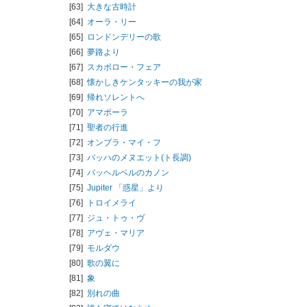
[63]
大きな古時計
[64]
オーラ・リー
[65]
ロンドンデリーの歌
[66]
夢路より
[67]
スカボロー・フェア
[68]
懐かしきケンタッキーの我が家
[69]
帰れソレントへ
[70]
アマポーラ
[71]
聖者の行進
[72]
オンブラ・マイ・フ
[73]
バッハのメヌエット(ト長調)
[74]
パッヘルベルのカノン
[75]
Jupiter 「惑星」より
[76]
トロイメライ
[77]
ジュ・トゥ・ヴ
[78]
アヴェ・マリア
[79]
モルダウ
[80]
歌の翼に
[81]
象
[82]
別れの曲