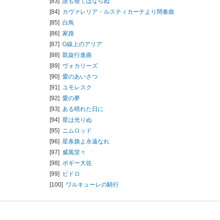
[83]
誰も寝てはならぬ
[84]
カヴァレリア・ルスティカーナより間奏曲
[85]
白鳥
[86]
家路
[87]
G線上のアリア
[88]
凱旋行進曲
[89]
ヴォカリーズ
[90]
愛のあいさつ
[91]
ユモレスク
[92]
愛の夢
[93]
ある晴れた日に
[94]
星は光りぬ
[95]
ニムロッド
[96]
星条旗よ永遠なれ
[97]
威風堂々
[98]
ボギー大佐
[99]
ビドロ
[100]
ワルキューレの騎行