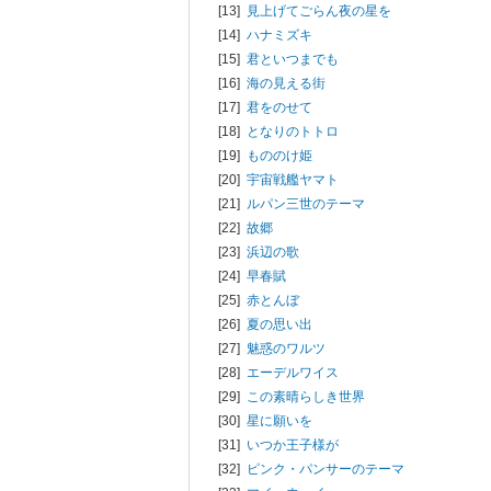
[13]
見上げてごらん夜の星を
[14]
ハナミズキ
[15]
君といつまでも
[16]
海の見える街
[17]
君をのせて
[18]
となりのトトロ
[19]
もののけ姫
[20]
宇宙戦艦ヤマト
[21]
ルパン三世のテーマ
[22]
故郷
[23]
浜辺の歌
[24]
早春賦
[25]
赤とんぼ
[26]
夏の思い出
[27]
魅惑のワルツ
[28]
エーデルワイス
[29]
この素晴らしき世界
[30]
星に願いを
[31]
いつか王子様が
[32]
ピンク・パンサーのテーマ