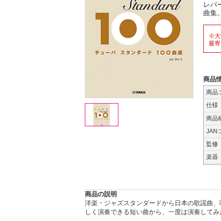
レパ
曲集
※大
最寄
商品
商品
仕様
商品
JAN
監修
楽器
商品の説明
洋楽・ジャズスタンダードから日本の歌謡曲、
しく演奏できる短い曲から、一度は演奏してみ