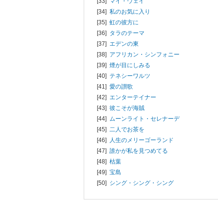
[33]
マイ・ウェイ
[34]
私のお気に入り
[35]
虹の彼方に
[36]
タラのテーマ
[37]
エデンの東
[38]
アフリカン・シンフォニー
[39]
煙が目にしみる
[40]
テネシーワルツ
[41]
愛の讃歌
[42]
エンターテイナー
[43]
彼こそが海賊
[44]
ムーンライト・セレナーデ
[45]
二人でお茶を
[46]
人生のメリーゴーランド
[47]
誰かが私を見つめてる
[48]
枯葉
[49]
宝島
[50]
シング・シング・シング