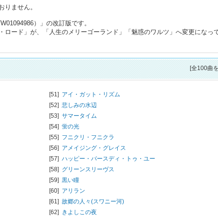
おりません。
01094986）」の改訂版です。
・ロード」が、「人生のメリーゴーランド」「魅惑のワルツ」へ変更になっ
[全100曲
[51]
アイ・ガット・リズム
[52]
悲しみの水辺
[53]
サマータイム
[54]
蛍の光
[55]
フニクリ・フニクラ
[56]
アメイジング・グレイス
[57]
ハッピー・バースディ・トゥ・ユー
[58]
グリーンスリーヴス
[59]
黒い瞳
[60]
アリラン
[61]
故郷の人々(スワニー河)
[62]
きよしこの夜