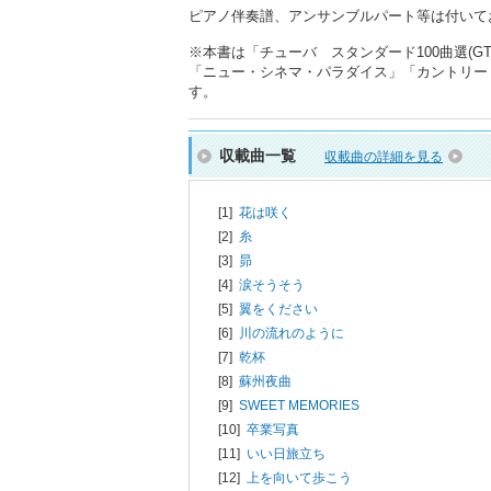
ピアノ伴奏譜、アンサンブルパート等は付いて
※本書は「チューバ スタンダード100曲選(GTW
「ニュー・シネマ・パラダイス」「カントリー
す。
収載曲一覧
収載曲の詳細を見る
[1]
花は咲く
[2]
糸
[3]
昴
[4]
涙そうそう
[5]
翼をください
[6]
川の流れのように
[7]
乾杯
[8]
蘇州夜曲
[9]
SWEET MEMORIES
[10]
卒業写真
[11]
いい日旅立ち
[12]
上を向いて歩こう