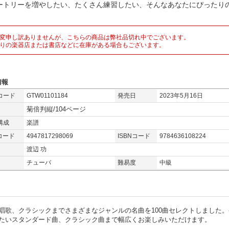
ートリーを増やしたい、たくさん練習したい、そんなあなたにぴったりの
。
変申し訳ありませんが、こちらの商品は弊社品切れ中でございます。
りの楽器店または書店などに在庫がある場合もございます。
情報
コード
GTW01101184
発売日
2023年5月16日
菊倍判縦/104ページ
構成
楽譜
コード
4947817298069
ISBNコード
9784636108224
渡辺 功
チューバ
難易度
中級
唱歌、クラシックまでさまざまなジャンルの名曲を100曲セレクトしました。
たいスタンダード曲、クラシック曲まで幅広くお楽しみいただけます。