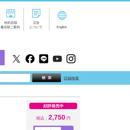
特約店様
広告
書店様ご案内
について
English
詳細検索
好評発売中
2,750
税込：
円