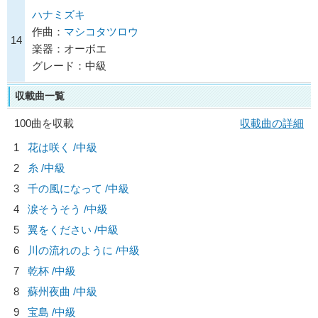
ハナミズキ
作曲：
マシコタツロウ
14
楽器：オーボエ
グレード：中級
収載曲一覧
100曲を収載
収載曲の詳細
1
花は咲く /中級
2
糸 /中級
3
千の風になって /中級
4
涙そうそう /中級
5
翼をください /中級
6
川の流れのように /中級
7
乾杯 /中級
8
蘇州夜曲 /中級
9
宝島 /中級