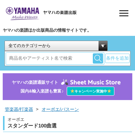
ヤマハの楽譜ほか出版商品の情報サイトです。
条件を追加
ヤマハの楽譜通販サイト
国内&輸入楽譜も豊富♪
★
★
キャンペーン実施中
管楽器/打楽器
>
オーボエ/バスーン
オーボエ
スタンダード100曲選