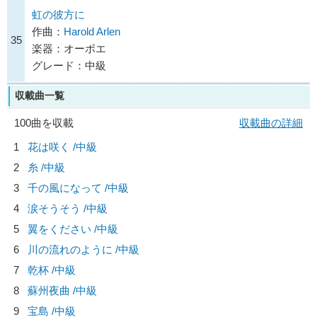
虹の彼方に
作曲：
Harold Arlen
35
楽器：オーボエ
グレード：中級
収載曲一覧
100曲を収載
収載曲の詳細
1
花は咲く /中級
2
糸 /中級
3
千の風になって /中級
4
涙そうそう /中級
5
翼をください /中級
6
川の流れのように /中級
7
乾杯 /中級
8
蘇州夜曲 /中級
9
宝島 /中級