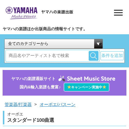
ヤマハの楽譜ほか出版商品の情報サイトです。
条件を追加
ヤマハの楽譜通販サイト
国内&輸入楽譜も豊富♪
★
★
キャンペーン実施中
管楽器/打楽器
>
オーボエ/バスーン
オーボエ
スタンダード100曲選