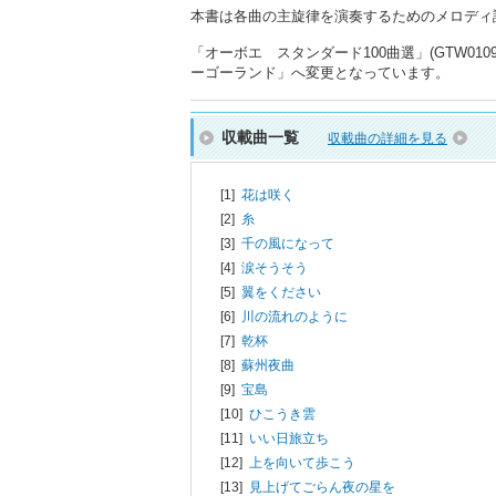
本書は各曲の主旋律を演奏するためのメロディ
「オーボエ スタンダード100曲選」(GTW0
ーゴーランド」へ変更となっています。
収載曲一覧
収載曲の詳細を見る
[1]
花は咲く
[2]
糸
[3]
千の風になって
[4]
涙そうそう
[5]
翼をください
[6]
川の流れのように
[7]
乾杯
[8]
蘇州夜曲
[9]
宝島
[10]
ひこうき雲
[11]
いい日旅立ち
[12]
上を向いて歩こう
[13]
見上げてごらん夜の星を