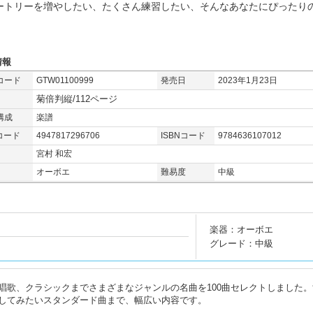
ートリーを増やしたい、たくさん練習したい、そんなあなたにぴったりの
。
情報
コード
GTW01100999
発売日
2023年1月23日
菊倍判縦/112ページ
構成
楽譜
コード
4947817296706
ISBNコード
9784636107012
宮村 和宏
オーボエ
難易度
中級
楽器：オーボエ
グレード：中級
唱歌、クラシックまでさまざまなジャンルの名曲を100曲セレクトしました。
してみたいスタンダード曲まで、幅広い内容です。