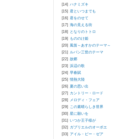
[14]
ハナミズキ
[15]
君といつまでも
[16]
君をのせて
[17]
海の見える街
[18]
となりのトトロ
[19]
もののけ姫
[20]
風笛～あすかのテーマ～
[21]
ルパン三世のテーマ
[22]
故郷
[23]
浜辺の歌
[24]
早春賦
[25]
情熱大陸
[26]
夏の思い出
[27]
カントリー・ロード
[28]
メロディ・フェア
[29]
この素晴らしき世界
[30]
星に願いを
[31]
いつか王子様が
[32]
ガブリエルのオーボエ
[33]
アイル・ビー・ゼア