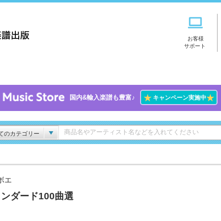
お客様
サポート
★
★
国内&輸入楽譜も豊富♪
キャンペーン実施中
てのカテゴリー
ボエ
ンダード100曲選