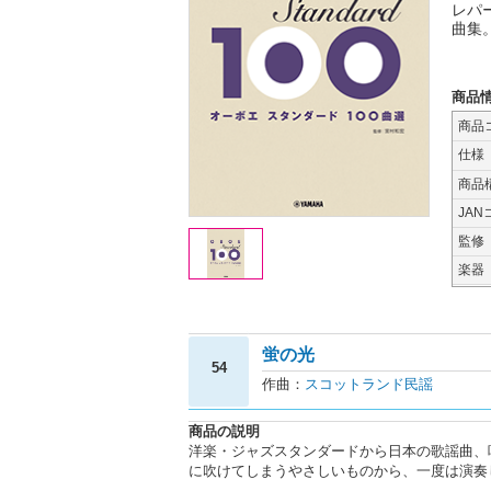
レパ
曲集
商品
商品
仕様
商品
JAN
監修
楽器
蛍の光
54
作曲：
スコットランド民謡
商品の説明
洋楽・ジャズスタンダードから日本の歌謡曲、
に吹けてしまうやさしいものから、一度は演奏