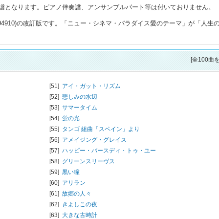
譜となります。ピアノ伴奏譜、アンサンブルパート等は付いておりません。
1094910)の改訂版です。「ニュー・シネマ・パラダイス愛のテーマ」が「人生
[全100曲
[51]
アイ・ガット・リズム
[52]
悲しみの水辺
[53]
サマータイム
[54]
蛍の光
[55]
タンゴ 組曲「スペイン」より
[56]
アメイジング・グレイス
[57]
ハッピー・バースディ・トゥ・ユー
[58]
グリーンスリーヴス
[59]
黒い瞳
[60]
アリラン
[61]
故郷の人々
[62]
きよしこの夜
[63]
大きな古時計