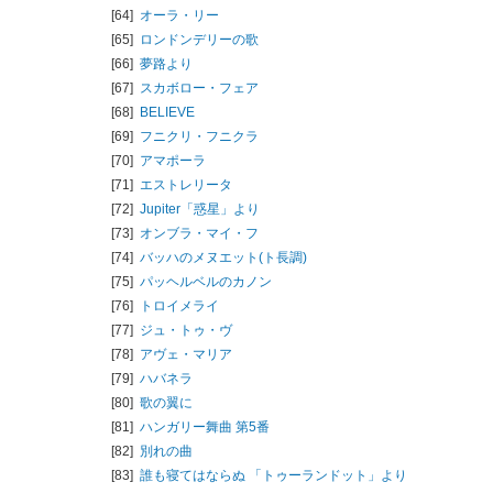
[64]
オーラ・リー
[65]
ロンドンデリーの歌
[66]
夢路より
[67]
スカボロー・フェア
[68]
BELIEVE
[69]
フニクリ・フニクラ
[70]
アマポーラ
[71]
エストレリータ
[72]
Jupiter「惑星」より
[73]
オンブラ・マイ・フ
[74]
バッハのメヌエット(ト長調)
[75]
パッヘルベルのカノン
[76]
トロイメライ
[77]
ジュ・トゥ・ヴ
[78]
アヴェ・マリア
[79]
ハバネラ
[80]
歌の翼に
[81]
ハンガリー舞曲 第5番
[82]
別れの曲
[83]
誰も寝てはならぬ 「トゥーランドット」より