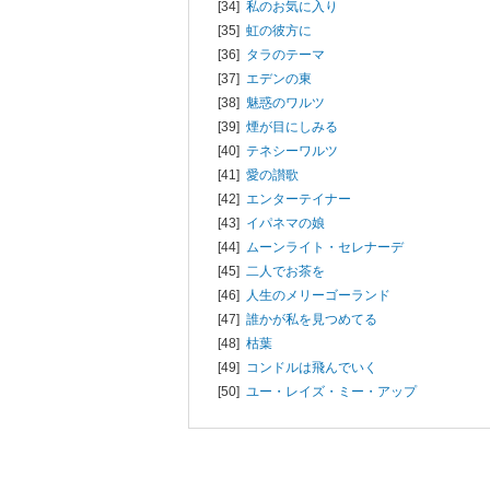
[34]
私のお気に入り
[35]
虹の彼方に
[36]
タラのテーマ
[37]
エデンの東
[38]
魅惑のワルツ
[39]
煙が目にしみる
[40]
テネシーワルツ
[41]
愛の讃歌
[42]
エンターテイナー
[43]
イパネマの娘
[44]
ムーンライト・セレナーデ
[45]
二人でお茶を
[46]
人生のメリーゴーランド
[47]
誰かが私を見つめてる
[48]
枯葉
[49]
コンドルは飛んでいく
[50]
ユー・レイズ・ミー・アップ