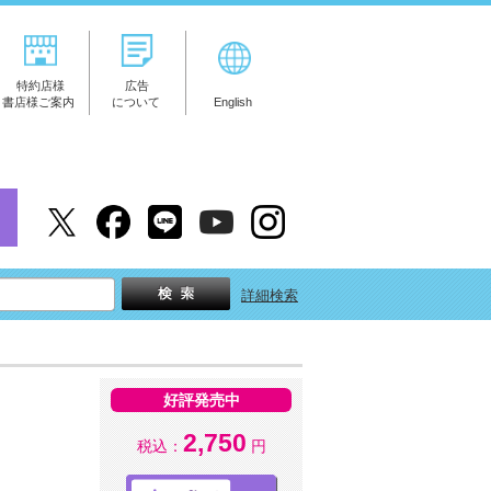
特約店様
広告
書店様ご案内
について
English
詳細検索
好評発売中
2,750
税込：
円