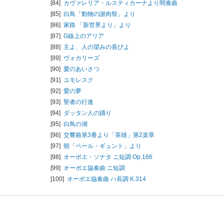
[84]
カヴァレリア・ルスティカーナより間奏曲
[85]
白鳥「動物の謝肉祭」より
[86]
家路 「新世界より」より
[87]
G線上のアリア
[88]
主よ、人の望みの喜びよ
[89]
ヴォカリーズ
[90]
愛のあいさつ
[91]
ユモレスク
[92]
愛の夢
[93]
聖者の行進
[94]
ダッタン人の踊り
[95]
白鳥の湖
[96]
交響曲第3番より「英雄」第2楽章
[97]
朝「ペール・ギュント」より
[98]
オーボエ・ソナタ ニ短調 Op.166
[99]
オーボエ協奏曲 ニ短調
[100]
オーボエ協奏曲 ハ長調 K.314