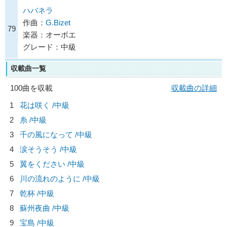
ハバネラ
作曲：
G.Bizet
79
楽器：オーボエ
グレード：中級
収載曲一覧
100曲を収載
収載曲の詳細
1
花は咲く /中級
2
糸 /中級
3
千の風になって /中級
4
涙そうそう /中級
5
翼をください /中級
6
川の流れのように /中級
7
乾杯 /中級
8
蘇州夜曲 /中級
9
宝島 /中級