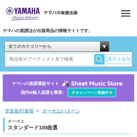
ヤマハの楽譜ほか出版商品の情報サイトです。
条件を追加
ヤマハの楽譜通販サイト
国内&輸入楽譜も豊富♪
★
★
キャンペーン実施中
管楽器/打楽器
>
オーボエ/バスーン
オーボエ
スタンダード100曲選