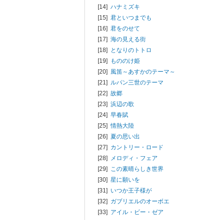
[14]
ハナミズキ
[15]
君といつまでも
[16]
君をのせて
[17]
海の見える街
[18]
となりのトトロ
[19]
もののけ姫
[20]
風笛～あすかのテーマ～
[21]
ルパン三世のテーマ
[22]
故郷
[23]
浜辺の歌
[24]
早春賦
[25]
情熱大陸
[26]
夏の思い出
[27]
カントリー・ロード
[28]
メロディ・フェア
[29]
この素晴らしき世界
[30]
星に願いを
[31]
いつか王子様が
[32]
ガブリエルのオーボエ
[33]
アイル・ビー・ゼア