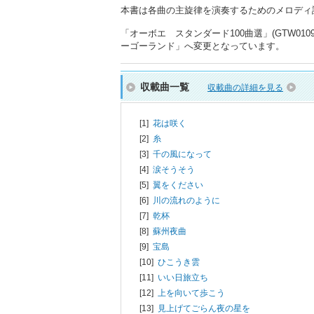
本書は各曲の主旋律を演奏するためのメロディ
「オーボエ スタンダード100曲選」(GTW0
ーゴーランド」へ変更となっています。
収載曲一覧
収載曲の詳細を見る
[1]
花は咲く
[2]
糸
[3]
千の風になって
[4]
涙そうそう
[5]
翼をください
[6]
川の流れのように
[7]
乾杯
[8]
蘇州夜曲
[9]
宝島
[10]
ひこうき雲
[11]
いい日旅立ち
[12]
上を向いて歩こう
[13]
見上げてごらん夜の星を