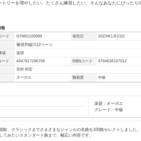
ートリーを増やしたい、たくさん練習したい、そんなあなたにぴったりの
。
情報
コード
GTW01100999
発売日
2023年1月23日
菊倍判縦/112ページ
構成
楽譜
コード
4947817296706
ISBNコード
9784636107012
宮村 和宏
オーボエ
難易度
中級
楽器：オーボエ
グレード：中級
唱歌、クラシックまでさまざまなジャンルの名曲を100曲セレクトしました。
してみたいスタンダード曲まで、幅広い内容です。