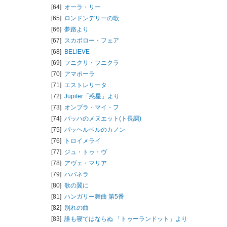
[64]
オーラ・リー
[65]
ロンドンデリーの歌
[66]
夢路より
[67]
スカボロー・フェア
[68]
BELIEVE
[69]
フニクリ・フニクラ
[70]
アマポーラ
[71]
エストレリータ
[72]
Jupiter「惑星」より
[73]
オンブラ・マイ・フ
[74]
バッハのメヌエット(ト長調)
[75]
パッヘルベルのカノン
[76]
トロイメライ
[77]
ジュ・トゥ・ヴ
[78]
アヴェ・マリア
[79]
ハバネラ
[80]
歌の翼に
[81]
ハンガリー舞曲 第5番
[82]
別れの曲
[83]
誰も寝てはならぬ 「トゥーランドット」より