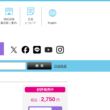
特約店様
広告
書店様ご案内
について
English
詳細検索
好評発売中
2,750
税込：
円