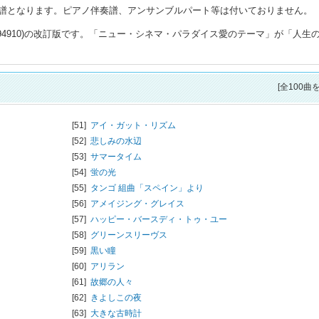
譜となります。ピアノ伴奏譜、アンサンブルパート等は付いておりません。
1094910)の改訂版です。「ニュー・シネマ・パラダイス愛のテーマ」が「人生
[全100曲
[51]
アイ・ガット・リズム
[52]
悲しみの水辺
[53]
サマータイム
[54]
蛍の光
[55]
タンゴ 組曲「スペイン」より
[56]
アメイジング・グレイス
[57]
ハッピー・バースディ・トゥ・ユー
[58]
グリーンスリーヴス
[59]
黒い瞳
[60]
アリラン
[61]
故郷の人々
[62]
きよしこの夜
[63]
大きな古時計