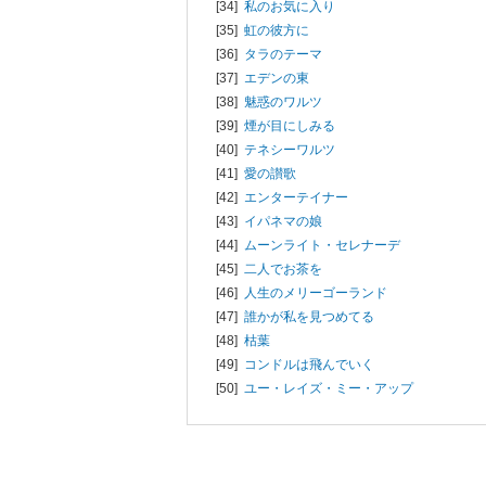
[34]
私のお気に入り
[35]
虹の彼方に
[36]
タラのテーマ
[37]
エデンの東
[38]
魅惑のワルツ
[39]
煙が目にしみる
[40]
テネシーワルツ
[41]
愛の讃歌
[42]
エンターテイナー
[43]
イパネマの娘
[44]
ムーンライト・セレナーデ
[45]
二人でお茶を
[46]
人生のメリーゴーランド
[47]
誰かが私を見つめてる
[48]
枯葉
[49]
コンドルは飛んでいく
[50]
ユー・レイズ・ミー・アップ