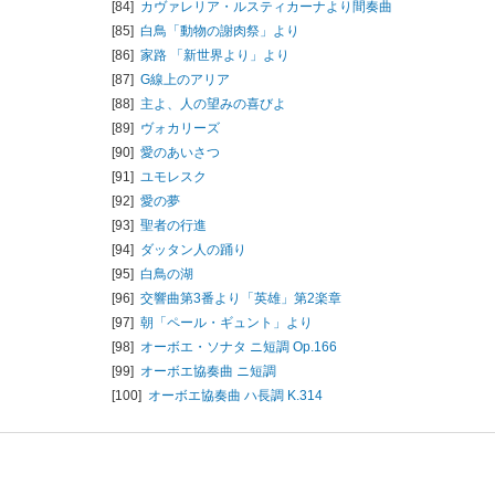
[84]
カヴァレリア・ルスティカーナより間奏曲
[85]
白鳥「動物の謝肉祭」より
[86]
家路 「新世界より」より
[87]
G線上のアリア
[88]
主よ、人の望みの喜びよ
[89]
ヴォカリーズ
[90]
愛のあいさつ
[91]
ユモレスク
[92]
愛の夢
[93]
聖者の行進
[94]
ダッタン人の踊り
[95]
白鳥の湖
[96]
交響曲第3番より「英雄」第2楽章
[97]
朝「ペール・ギュント」より
[98]
オーボエ・ソナタ ニ短調 Op.166
[99]
オーボエ協奏曲 ニ短調
[100]
オーボエ協奏曲 ハ長調 K.314