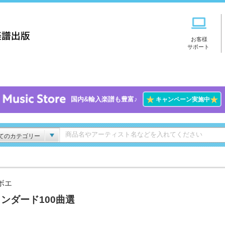
お客様
サポート
★
★
国内&輸入楽譜も豊富♪
キャンペーン実施中
てのカテゴリー
ボエ
ンダード100曲選