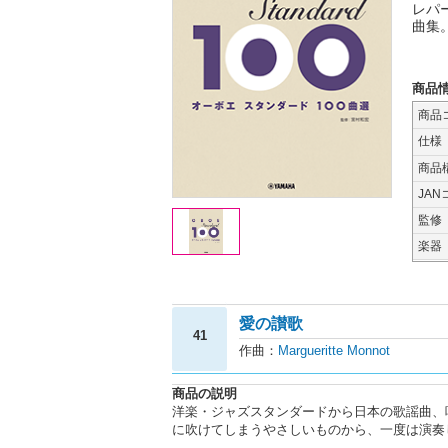
レパ
曲集
商品
商品
仕様
商品
JAN
監修
楽器
愛の讃歌
41
作曲：
Margueritte Monnot
商品の説明
洋楽・ジャズスタンダードから日本の歌謡曲、
に吹けてしまうやさしいものから、一度は演奏