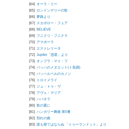
[64]
オーラ・リー
[65]
ロンドンデリーの歌
[66]
夢路より
[67]
スカボロー・フェア
[68]
BELIEVE
[69]
フニクリ・フニクラ
[70]
アマポーラ
[71]
エストレリータ
[72]
Jupiter「惑星」より
[73]
オンブラ・マイ・フ
[74]
バッハのメヌエット(ト長調)
[75]
パッヘルベルのカノン
[76]
トロイメライ
[77]
ジュ・トゥ・ヴ
[78]
アヴェ・マリア
[79]
ハバネラ
[80]
歌の翼に
[81]
ハンガリー舞曲 第5番
[82]
別れの曲
[83]
誰も寝てはならぬ 「トゥーランドット」より