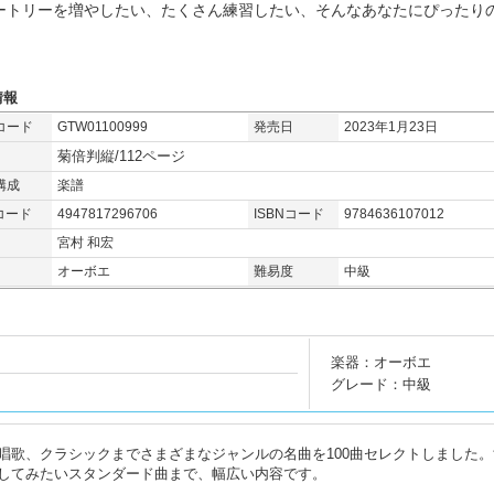
ートリーを増やしたい、たくさん練習したい、そんなあなたにぴったりの
。
情報
コード
GTW01100999
発売日
2023年1月23日
菊倍判縦/112ページ
構成
楽譜
コード
4947817296706
ISBNコード
9784636107012
宮村 和宏
オーボエ
難易度
中級
楽器：オーボエ
グレード：中級
唱歌、クラシックまでさまざまなジャンルの名曲を100曲セレクトしました。
してみたいスタンダード曲まで、幅広い内容です。