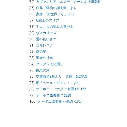
[84]
カヴァレリア・ルスティカーナより間奏曲
[85]
白鳥「動物の謝肉祭」より
[86]
家路 「新世界より」より
[87]
G線上のアリア
[88]
主よ、人の望みの喜びよ
[89]
ヴォカリーズ
[90]
愛のあいさつ
[91]
ユモレスク
[92]
愛の夢
[93]
聖者の行進
[94]
ダッタン人の踊り
[95]
白鳥の湖
[96]
交響曲第3番より「英雄」第2楽章
[97]
朝「ペール・ギュント」より
[98]
オーボエ・ソナタ ニ短調 Op.166
[99]
オーボエ協奏曲 ニ短調
[100]
オーボエ協奏曲 ハ長調 K.314