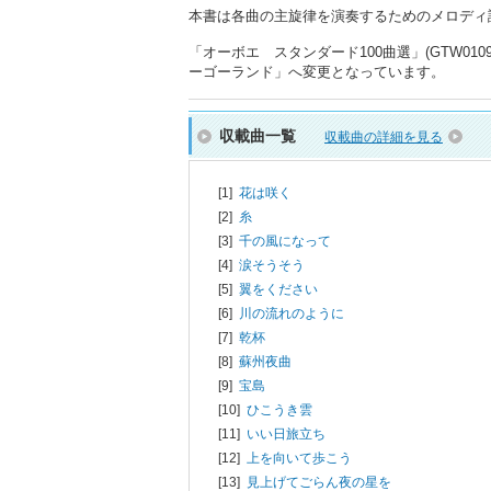
本書は各曲の主旋律を演奏するためのメロディ
「オーボエ スタンダード100曲選」(GTW0
ーゴーランド」へ変更となっています。
収載曲一覧
収載曲の詳細を見る
[1]
花は咲く
[2]
糸
[3]
千の風になって
[4]
涙そうそう
[5]
翼をください
[6]
川の流れのように
[7]
乾杯
[8]
蘇州夜曲
[9]
宝島
[10]
ひこうき雲
[11]
いい日旅立ち
[12]
上を向いて歩こう
[13]
見上げてごらん夜の星を