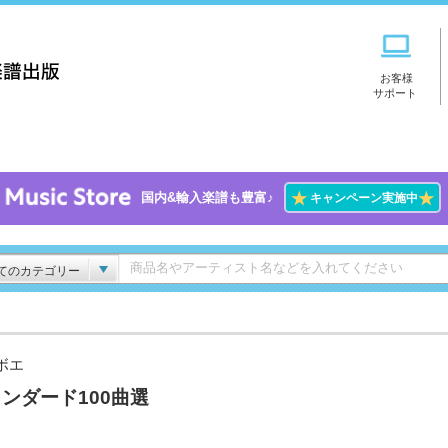
お客様
サポート
★
★
国内&輸入楽譜も豊富♪
キャンペーン実施中
てのカテゴリー
ボエ
ンダード100曲選