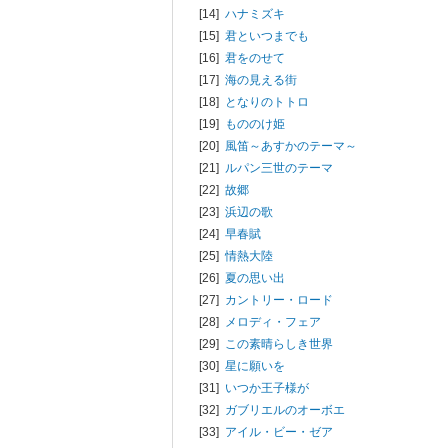
[14]
ハナミズキ
[15]
君といつまでも
[16]
君をのせて
[17]
海の見える街
[18]
となりのトトロ
[19]
もののけ姫
[20]
風笛～あすかのテーマ～
[21]
ルパン三世のテーマ
[22]
故郷
[23]
浜辺の歌
[24]
早春賦
[25]
情熱大陸
[26]
夏の思い出
[27]
カントリー・ロード
[28]
メロディ・フェア
[29]
この素晴らしき世界
[30]
星に願いを
[31]
いつか王子様が
[32]
ガブリエルのオーボエ
[33]
アイル・ビー・ゼア