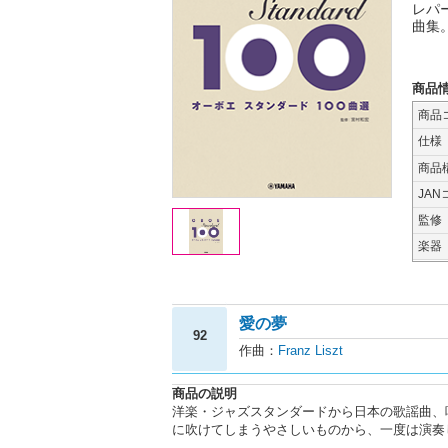
レパ
曲集
商品
商品
仕様
商品
JAN
監修
楽器
愛の夢
92
作曲：
Franz Liszt
商品の説明
洋楽・ジャズスタンダードから日本の歌謡曲、
に吹けてしまうやさしいものから、一度は演奏