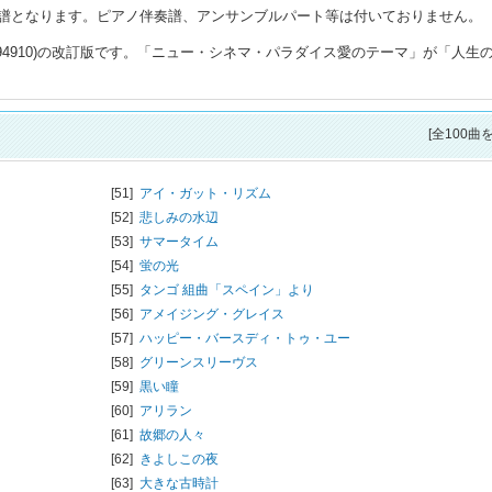
譜となります。ピアノ伴奏譜、アンサンブルパート等は付いておりません。
1094910)の改訂版です。「ニュー・シネマ・パラダイス愛のテーマ」が「人生
[全100曲
[51]
アイ・ガット・リズム
[52]
悲しみの水辺
[53]
サマータイム
[54]
蛍の光
[55]
タンゴ 組曲「スペイン」より
[56]
アメイジング・グレイス
[57]
ハッピー・バースディ・トゥ・ユー
[58]
グリーンスリーヴス
[59]
黒い瞳
[60]
アリラン
[61]
故郷の人々
[62]
きよしこの夜
[63]
大きな古時計