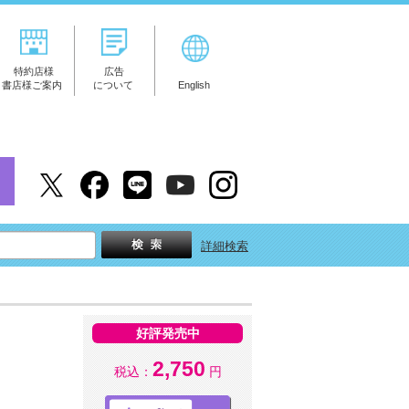
特約店様
広告
書店様ご案内
について
English
詳細検索
好評発売中
2,750
税込：
円