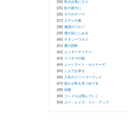
[34]
私のお気に入り
[35]
虹の彼方に
[36]
タラのテーマ
[37]
エデンの東
[38]
魅惑のワルツ
[39]
煙が目にしみる
[40]
テネシーワルツ
[41]
愛の讃歌
[42]
エンターテイナー
[43]
イパネマの娘
[44]
ムーンライト・セレナーデ
[45]
二人でお茶を
[46]
人生のメリーゴーランド
[47]
誰かが私を見つめてる
[48]
枯葉
[49]
コンドルは飛んでいく
[50]
ユー・レイズ・ミー・アップ