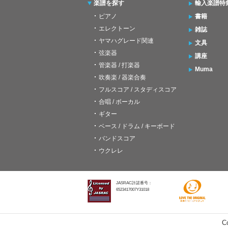
楽譜を探す
輸入楽譜特
ピアノ
書籍
エレクトーン
雑誌
ヤマハグレード関連
文具
弦楽器
講座
管楽器 / 打楽器
Muma
吹奏楽 / 器楽合奏
フルスコア / スタディスコア
合唱 / ボーカル
ギター
ベース / ドラム / キーボード
バンドスコア
ウクレレ
JASRAC許諾番号：
6523417007Y31018
C