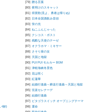
[79]
贈る言葉
[80]
夜明けのスキャット
[81]
得賞歌(見よ、勇者は帰りぬ)
[82]
日本全国酒飲み音頭
[83]
蛍の光
[84]
ねこふんじゃった
[85]
クシコス・ポスト
[86]
残酷な天使のテーゼ
[87]
オクラホマ・ミキサー
[88]
さそり座の女
[89]
天国と地獄
[90]
PUI PUI モルカー BGM
[91]
津軽海峡冬景色
[92]
花は咲く
[93]
紅蓮華
[94]
結婚行進曲～葬送行進曲～天国と地獄
[95]
弦楽セレナーデ
[96]
結婚行進曲
[97]
ピタゴラスイッチ オープニングテーマ
物!)
[98]
運命
[99]
凱旋行進曲