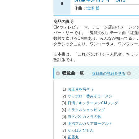
9
作曲：
塩塚 博
商品の説明
CMやテレビテーマ、チェーン店のイメージソ
パートリーです。「鬼滅の刃」テーマ曲「紅蓮
数秒で吹けるCM曲あり、みんなが知ってるテレ
クラシック曲あり。ワンコーラス、ワンフレー
※本書は、「これが吹けりゃ～人気者！ちょっと吹
改訂版です。
収載曲一覧
収載曲の詳細を見る
[1]
お正月を写そう
[2]
サッポロ一番みそラーメン
[3]
日清チキンラーメンCMソング
[4]
ミラクルショッピング
[5]
ヨドバシカメラの歌
[6]
明治ブルガリアヨーグルト
[7]
かっぱえびせん
[8]
正露丸