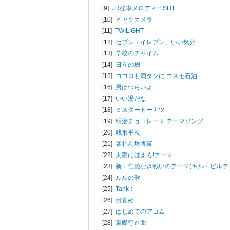
[9]
JR発車メロディーSH1
[10]
ビックカメラ
[11]
TWILIGHT
[12]
セブン・イレブン、いい気分
[13]
学校のチャイム
[14]
日立の樹
[15]
ココロも満タンに コスモ石油
[16]
男はつらいよ
[17]
いい湯だな
[18]
ミスタードーナツ
[19]
明治チョコレート テーマソング
[20]
銭形平次
[21]
暴れん坊将軍
[22]
太陽にほえろ!テーマ
[23]
新・仁義なき戦いのテーマ(キル・ビルテ
[24]
ルルの歌
[25]
Tank！
[26]
目覚め
[27]
はじめてのアコム
[28]
軍艦行進曲