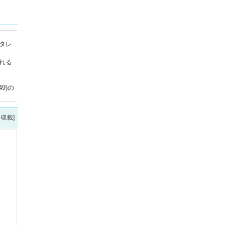
タレ
れる
9)の
を収載]