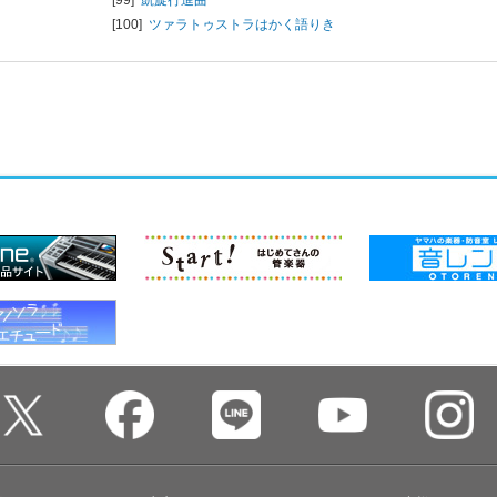
[100]
ツァラトゥストラはかく語りき