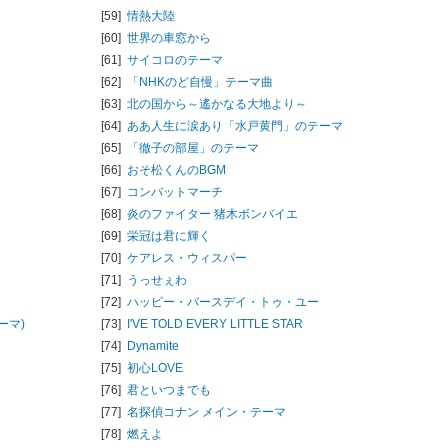
[59]
情熱大陸
[60]
世界の車窓から
[61]
サイコロのテーマ
[62]
「NHKのど自慢」テーマ曲
[63]
北の国から～遙かなる大地より～
[64]
ああ人生に涙あり「水戸黄門」のテーマ
[65]
「徹子の部屋」のテーマ
[66]
おそ松くんのBGM
[67]
コンバットマーチ
[68]
炎のファイター 猪木ボンバイエ
[69]
栄冠は君に輝く
[70]
ケアレス・ウィスパー
[71]
うっせぇわ
[72]
ハッピー・バースデイ・トゥ・ユー
ーマ)
[73]
I'VE TOLD EVERY LITTLE STAR
[74]
Dynamite
[75]
初心LOVE
[76]
君といつまでも
[77]
名探偵コナン メイン・テーマ
[78]
燃えよ