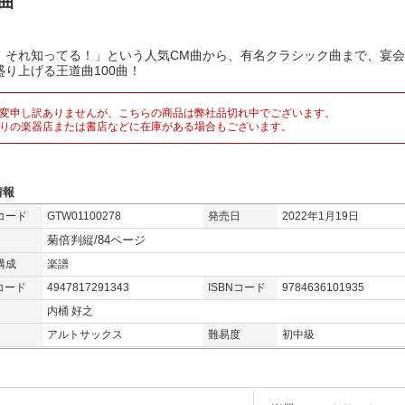
0曲
、それ知ってる！」という人気CM曲から、有名クラシック曲まで、宴
盛り上げる王道曲100曲！
変申し訳ありませんが、こちらの商品は弊社品切れ中でございます。
りの楽器店または書店などに在庫がある場合もございます。
情報
コード
GTW01100278
発売日
2022年1月19日
菊倍判縦/84ページ
構成
楽譜
コード
4947817291343
ISBNコード
9784636101935
内桶 好之
アルトサックス
難易度
初中級