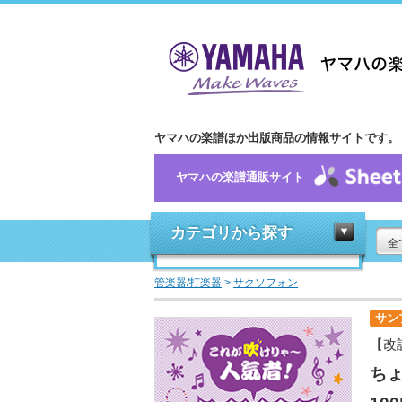
ヤマハの楽譜ほか出版商品の情報サイトです。
ヤマハの楽譜通販サイト
カテゴリから探す
全
管楽器/打楽器
>
サクソフォン
サン
【改
ち