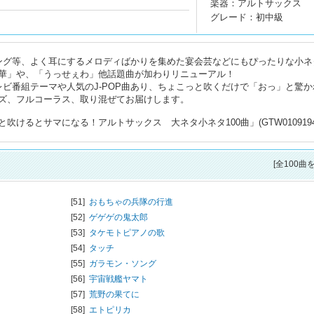
楽器：アルトサックス
グレード：初中級
ング等、よく耳にするメロディばかりを集めた宴会芸などにもぴったりな小ネ
華」や、「うっせぇわ」他話題曲が加わりリニューアル！
ビ番組テーマや人気のJ-POP曲あり、ちょこっと吹くだけで「おっ」と驚か
ズ、フルコーラス、取り混ぜてお届けします。
けるとサマになる！アルトサックス 大ネタ小ネタ100曲」(GTW0109194
[全100曲
[51]
おもちゃの兵隊の行進
[52]
ゲゲゲの鬼太郎
[53]
タケモトピアノの歌
[54]
タッチ
[55]
ガラモン・ソング
[56]
宇宙戦艦ヤマト
[57]
荒野の果てに
[58]
エトピリカ