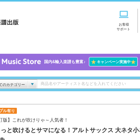
お客様
サポート
★
★
国内&輸入楽譜も豊富♪
キャンペーン実施中
てのカテゴリー
プル有り
訂版】これが吹けりゃ～人気者！
ょっと吹けるとサマになる！アルトサックス 大ネタ小