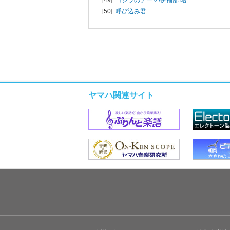
[50]
呼び込み君
ヤマハ関連サイト