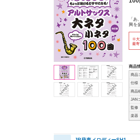
10
「あ
興を
※大
最寄
商品
商品
仕様
商品
JAN
監修
楽器
JR発車メロディーSH1