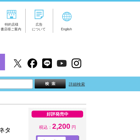
特約店様
広告
書店様ご案内
について
English
詳細検索
好評発売中
2,200
税込：
円
ネタ