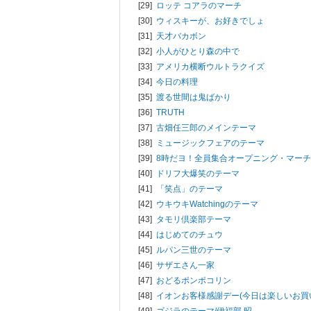
[29]
ロッテ コアラのマーチ
[30]
ウィスキーが、お好きでしょ
[31]
天才バカボン
[32]
小人がひとり森の中で
[33]
アメリカ横断ウルトラクイズ
[34]
今日の料理
[35]
渡る世間は鬼ばかり
[36]
TRUTH
[37]
古畑任三郎のメインテーマ
[38]
ミュージックフェアのテーマ
[39]
8時だヨ！全員集合オープニング・マーチ
[40]
ドリフ大爆笑のテーマ
[41]
「笑点」のテーマ
[42]
ウキウキWatchingのテーマ
[43]
タモリ倶楽部テーマ
[44]
はじめてのチュウ
[45]
ルパン三世のテーマ
[46]
サザエさん一家
[47]
おどるポンポコリン
[48]
イオンお客様感謝デー(今日は楽しいお買い
[49]
ゴジラのテーマ/
伊福部 昭