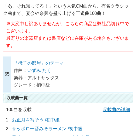
「あ、それ知ってる！」という人気CM曲から、有名クラシッ
ク曲まで、宴会や余興を盛り上げる王道曲100曲！
※大変申し訳ありませんが、こちらの商品は弊社品切れ中で
ございます。
最寄りの楽器店または書店などに在庫がある場合もございま
す。
「徹子の部屋」のテーマ
作曲：
いずみ たく
65
楽器：アルトサックス
グレード：初中級
収載曲一覧
100曲を収載
収載曲の詳細
1
お正月を写そう /初中級
2
サッポロ一番みそラーメン /初中級