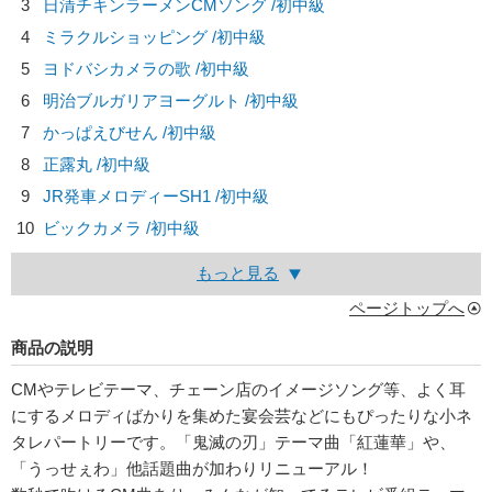
3
日清チキンラーメンCMソング /初中級
4
ミラクルショッピング /初中級
5
ヨドバシカメラの歌 /初中級
6
明治ブルガリアヨーグルト /初中級
7
かっぱえびせん /初中級
8
正露丸 /初中級
9
JR発車メロディーSH1 /初中級
10
ビックカメラ /初中級
もっと見る
ページトップへ
商品の説明
CMやテレビテーマ、チェーン店のイメージソング等、よく耳
にするメロディばかりを集めた宴会芸などにもぴったりな小ネ
タレパートリーです。「鬼滅の刃」テーマ曲「紅蓮華」や、
「うっせぇわ」他話題曲が加わりリニューアル！