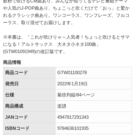
数秒で吹けるCM曲あり、みんなが知ってるテレビ番組テーマ
や人気のJ-POP曲あり、ちょこっと吹くだけで「おっ」と驚か
れるクラシック曲あり。ワンコーラス、ワンフレーズ、フルコ
ーラス、取り混ぜてお届けします。
※本書は、「これが吹けりゃ～人気者！ちょっと吹けるとサマ
になる！アルトサックス 大ネタ小ネタ100曲」
(GTW01091949)の改訂版です。
商品情報
商品コード
GTW01100278
発売日
2022年1月19日
仕様
菊倍判縦/84ページ
商品構成
楽譜
JANコード
4947817291343
ISBNコード
9784636101935