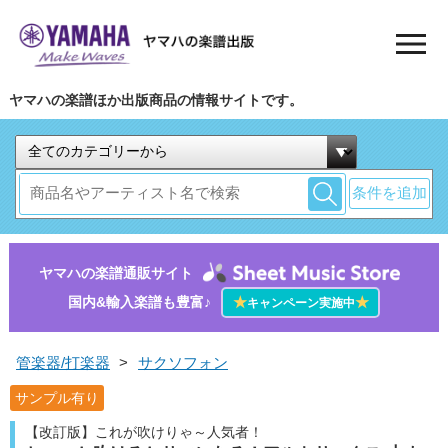
ヤマハの楽譜ほか出版商品の情報サイトです。
条件を追加
ヤマハの楽譜通販サイト
国内&輸入楽譜も豊富♪
★
★
キャンペーン実施中
管楽器/打楽器
>
サクソフォン
サンプル有り
【改訂版】これが吹けりゃ～人気者！