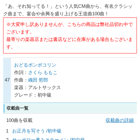
「あ、それ知ってる！」という人気CM曲から、有名クラシッ
ク曲まで、宴会や余興を盛り上げる王道曲100曲！
※大変申し訳ありませんが、こちらの商品は弊社品切れ中で
ございます。
最寄りの楽器店または書店などに在庫がある場合もございま
す。
おどるポンポコリン
作詞：
さくら ももこ
47
作曲：
織田 哲郎
楽器：アルトサックス
グレード：初中級
収載曲一覧
100曲を収載
収載曲の詳細
1
お正月を写そう /初中級
2
サッポロ一番みそラーメン /初中級