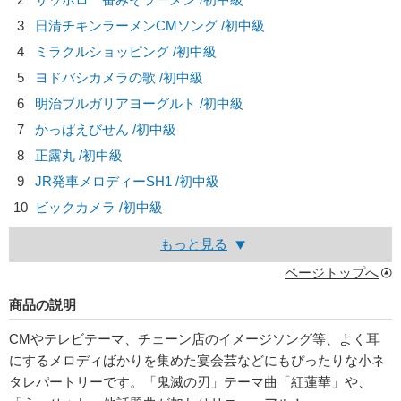
3
日清チキンラーメンCMソング /初中級
4
ミラクルショッピング /初中級
5
ヨドバシカメラの歌 /初中級
6
明治ブルガリアヨーグルト /初中級
7
かっぱえびせん /初中級
8
正露丸 /初中級
9
JR発車メロディーSH1 /初中級
10
ビックカメラ /初中級
もっと見る
ページトップへ
商品の説明
CMやテレビテーマ、チェーン店のイメージソング等、よく耳
にするメロディばかりを集めた宴会芸などにもぴったりな小ネ
タレパートリーです。「鬼滅の刃」テーマ曲「紅蓮華」や、