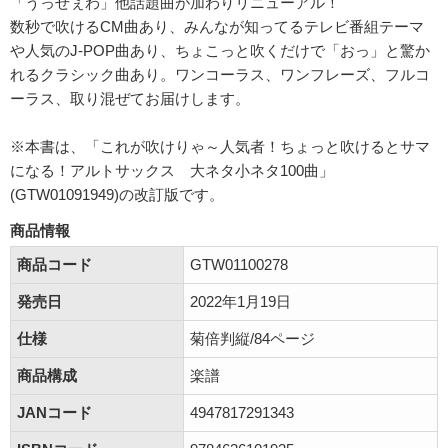
「うっせぇわ」他話題曲が加わりリニューアル！
数秒で吹けるCM曲あり、みんなが知ってるテレビ番組テーマ
や人気のJ-POP曲あり、ちょこっと吹くだけで「おっ」と驚か
れるクラシック曲あり。ワンコーラス、ワンフレーズ、フルコ
ーラス、取り混ぜてお届けします。
※本書は、「これが吹けりゃ～人気者！ちょっと吹けるとサマ
になる！アルトサックス 大ネタ小ネタ100曲」
(GTW01091949)の改訂版です。
商品情報
商品コード
GTW01100278
発売日
2022年1月19日
仕様
菊倍判縦/84ページ
商品構成
楽譜
JANコード
4947817291343