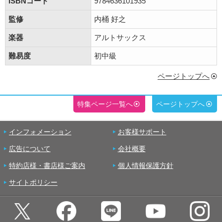
ISBNコード
9784636101935
監修
内桶 好之
楽器
アルトサックス
難易度
初中級
ページトップへ
特集ページ一覧へ
ページトップへ
インフォメーション
お客様サポート
広告について
会社概要
特約店様・書店様ご案内
個人情報保護方針
サイトポリシー