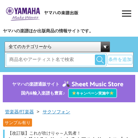
ヤマハの楽譜ほか出版商品の情報サイトです。
条件を追加
ヤマハの楽譜通販サイト
国内&輸入楽譜も豊富♪
★
★
キャンペーン実施中
管楽器/打楽器
>
サクソフォン
サンプル有り
【改訂版】これが吹けりゃ～人気者！