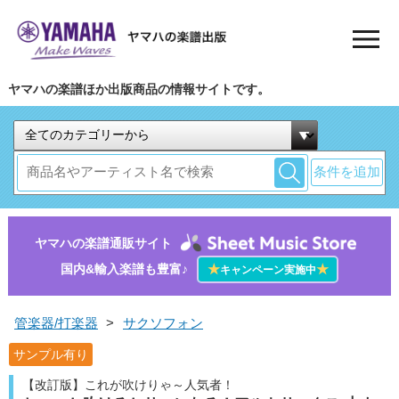
ヤマハの楽譜ほか出版商品の情報サイトです。
条件を追加
ヤマハの楽譜通販サイト
国内&輸入楽譜も豊富♪
★
★
キャンペーン実施中
管楽器/打楽器
>
サクソフォン
サンプル有り
【改訂版】これが吹けりゃ～人気者！