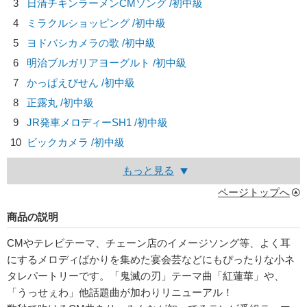
3
日清チキンラーメンCMソング /初中級
4
ミラクルショッピング /初中級
5
ヨドバシカメラの歌 /初中級
6
明治ブルガリアヨーグルト /初中級
7
かっぱえびせん /初中級
8
正露丸 /初中級
9
JR発車メロディーSH1 /初中級
10
ビックカメラ /初中級
もっと見る
ページトップへ
商品の説明
CMやテレビテーマ、チェーン店のイメージソング等、よく耳
にするメロディばかりを集めた宴会芸などにもぴったりな小ネ
タレパートリーです。「鬼滅の刃」テーマ曲「紅蓮華」や、
「うっせぇわ」他話題曲が加わりリニューアル！