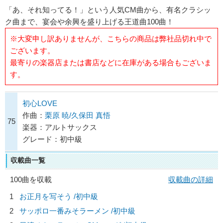
「あ、それ知ってる！」という人気CM曲から、有名クラシッ
ク曲まで、宴会や余興を盛り上げる王道曲100曲！
※大変申し訳ありませんが、こちらの商品は弊社品切れ中で
ございます。
最寄りの楽器店または書店などに在庫がある場合もございま
す。
初心LOVE
作曲：
栗原 暁/久保田 真悟
75
楽器：アルトサックス
グレード：初中級
収載曲一覧
100曲を収載
収載曲の詳細
1
お正月を写そう /初中級
2
サッポロ一番みそラーメン /初中級