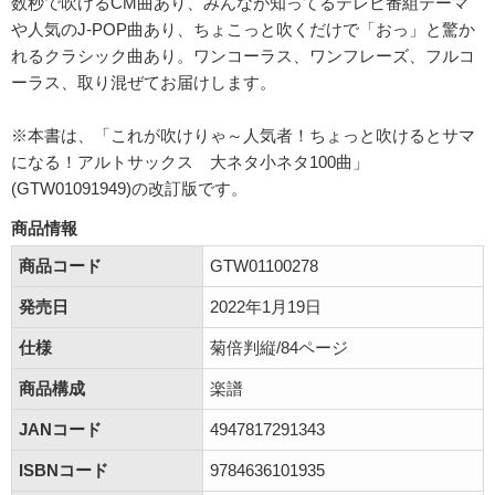
数秒で吹けるCM曲あり、みんなが知ってるテレビ番組テーマ
や人気のJ-POP曲あり、ちょこっと吹くだけで「おっ」と驚か
れるクラシック曲あり。ワンコーラス、ワンフレーズ、フルコ
ーラス、取り混ぜてお届けします。
※本書は、「これが吹けりゃ～人気者！ちょっと吹けるとサマ
になる！アルトサックス 大ネタ小ネタ100曲」
(GTW01091949)の改訂版です。
商品情報
商品コード
GTW01100278
発売日
2022年1月19日
仕様
菊倍判縦/84ページ
商品構成
楽譜
JANコード
4947817291343
ISBNコード
9784636101935