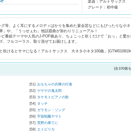
楽器：アルトサックス
グレード：初中級
ング等、よく耳にするメロディばかりを集めた宴会芸などにもぴったりな小ネ
華」や、「うっせぇわ」他話題曲が加わりリニューアル！
ビ番組テーマや人気のJ-POP曲あり、ちょこっと吹くだけで「おっ」と驚か
ズ、フルコーラス、取り混ぜてお届けします。
けるとサマになる！アルトサックス 大ネタ小ネタ100曲」(GTW0109194
[全100曲
[51]
おもちゃの兵隊の行進
[52]
ゲゲゲの鬼太郎
[53]
タケモトピアノの歌
[54]
タッチ
[55]
ガラモン・ソング
[56]
宇宙戦艦ヤマト
[57]
荒野の果てに
[58]
エトピリカ