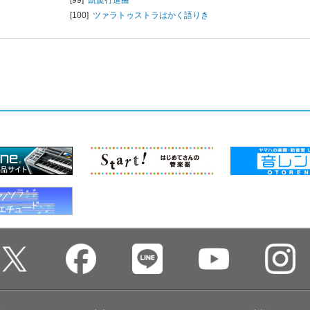
[100]
ツァラトゥストラはかく語りき