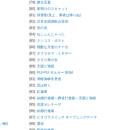
[79]
贈る言葉
[80]
夜明けのスキャット
[81]
得賞歌(見よ、勇者は帰りぬ)
[82]
日本全国酒飲み音頭
[83]
蛍の光
[84]
ねこふんじゃった
[85]
クシコス・ポスト
[86]
残酷な天使のテーゼ
[87]
オクラホマ・ミキサー
[88]
さそり座の女
[89]
天国と地獄
[90]
PUI PUI モルカー BGM
[91]
津軽海峡冬景色
[92]
花は咲く
[93]
紅蓮華
[94]
結婚行進曲～葬送行進曲～天国と地獄
[95]
弦楽セレナーデ
[96]
結婚行進曲
[97]
ピタゴラスイッチ オープニングテーマ
物!)
[98]
運命
[99]
凱旋行進曲