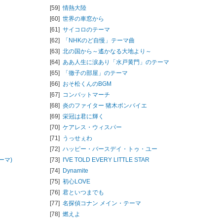
[59]
情熱大陸
[60]
世界の車窓から
[61]
サイコロのテーマ
[62]
「NHKのど自慢」テーマ曲
[63]
北の国から～遙かなる大地より～
[64]
ああ人生に涙あり「水戸黄門」のテーマ
[65]
「徹子の部屋」のテーマ
[66]
おそ松くんのBGM
[67]
コンバットマーチ
[68]
炎のファイター 猪木ボンバイエ
[69]
栄冠は君に輝く
[70]
ケアレス・ウィスパー
[71]
うっせぇわ
[72]
ハッピー・バースデイ・トゥ・ユー
ーマ)
[73]
I'VE TOLD EVERY LITTLE STAR
[74]
Dynamite
[75]
初心LOVE
[76]
君といつまでも
[77]
名探偵コナン メイン・テーマ
[78]
燃えよ