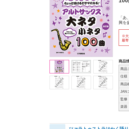
10
「あ
興を
※大
最寄
商品
商品
仕様
商品
JAN
監修
楽器
ツァラトゥストラはかく語り