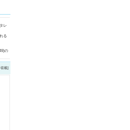
タレ
れる
9)の
を収載]