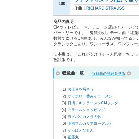
100
作曲：
RICHARD STRAUSS
商品の説明
CMやテレビテーマ、チェーン店のイメージソ
パートリーです。「鬼滅の刃」テーマ曲「紅蓮
数秒で吹けるCM曲あり、みんなが知ってるテレ
クラシック曲あり。ワンコーラス、ワンフレー
※本書は、「これが吹けりゃ～人気者！ちょっと吹
改訂版です。
収載曲一覧
収載曲の詳細を見る
[1]
お正月を写そう
[2]
サッポロ一番みそラーメン
[3]
日清チキンラーメンCMソング
[4]
ミラクルショッピング
[5]
ヨドバシカメラの歌
[6]
明治ブルガリアヨーグルト
[7]
かっぱえびせん
[8]
正露丸