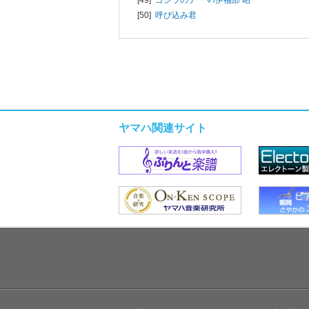
[50]
呼び込み君
ヤマハ関連サイト