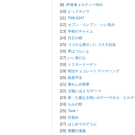
[9]
JR発車メロディーSH1
[10]
ビックカメラ
[11]
TWILIGHT
[12]
セブン・イレブン、いい気分
[13]
学校のチャイム
[14]
日立の樹
[15]
ココロも満タンに コスモ石油
[16]
男はつらいよ
[17]
いい湯だな
[18]
ミスタードーナツ
[19]
明治チョコレート テーマソング
[20]
銭形平次
[21]
暴れん坊将軍
[22]
太陽にほえろ!テーマ
[23]
新・仁義なき戦いのテーマ(キル・ビルテ
[24]
ルルの歌
[25]
Tank！
[26]
目覚め
[27]
はじめてのアコム
[28]
軍艦行進曲