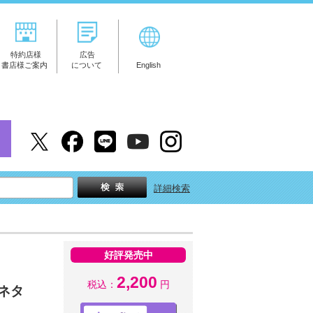
特約店様
広告
書店様ご案内
について
English
詳細検索
好評発売中
2,200
税込：
円
ネタ