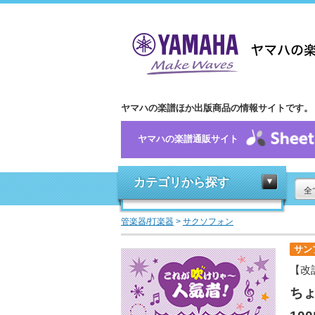
ヤマハの楽譜ほか出版商品の情報サイトです。
ヤマハの楽譜通販サイト
カテゴリから探す
全
管楽器/打楽器
>
サクソフォン
サン
【改
ち