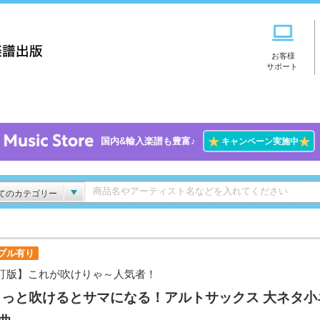
お客様
サポート
★
★
国内&輸入楽譜も豊富♪
キャンペーン実施中
てのカテゴリー
プル有り
訂版】これが吹けりゃ～人気者！
ょっと吹けるとサマになる！アルトサックス 大ネタ小