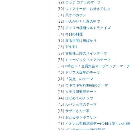
[29]
ロッテ コアラのマーチ
[30]
ウィスキーが、お好きでしょ
[31]
天才バカボン
[32]
小人がひとり森の中で
[33]
アメリカ横断ウルトラクイズ
[34]
今日の料理
[35]
渡る世間は鬼ばかり
[36]
TRUTH
[37]
古畑任三郎のメインテーマ
[38]
ミュージックフェアのテーマ
[39]
8時だヨ！全員集合オープニング・マーチ
[40]
ドリフ大爆笑のテーマ
[41]
「笑点」のテーマ
[42]
ウキウキWatchingのテーマ
[43]
タモリ倶楽部テーマ
[44]
はじめてのチュウ
[45]
ルパン三世のテーマ
[46]
サザエさん一家
[47]
おどるポンポコリン
[48]
イオンお客様感謝デー(今日は楽しいお買い
[49]
ゴジラのテーマ/
伊福部 昭