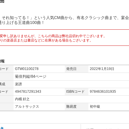
0曲
、それ知ってる！」という人気CM曲から、有名クラシック曲まで、宴
盛り上げる王道曲100曲！
変申し訳ありませんが、こちらの商品は弊社品切れ中でございます。
りの楽器店または書店などに在庫がある場合もございます。
情報
コード
GTW01100278
発売日
2022年1月19日
菊倍判縦/84ページ
構成
楽譜
コード
4947817291343
ISBNコード
9784636101935
内桶 好之
アルトサックス
難易度
初中級
き