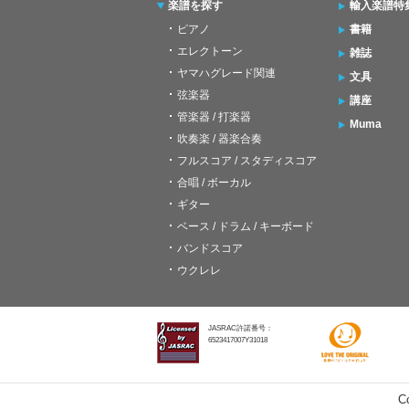
楽譜を探す
輸入楽譜特
ピアノ
書籍
エレクトーン
雑誌
ヤマハグレード関連
文具
弦楽器
講座
管楽器 / 打楽器
Muma
吹奏楽 / 器楽合奏
フルスコア / スタディスコア
合唱 / ボーカル
ギター
ベース / ドラム / キーボード
バンドスコア
ウクレレ
JASRAC許諾番号：
6523417007Y31018
C