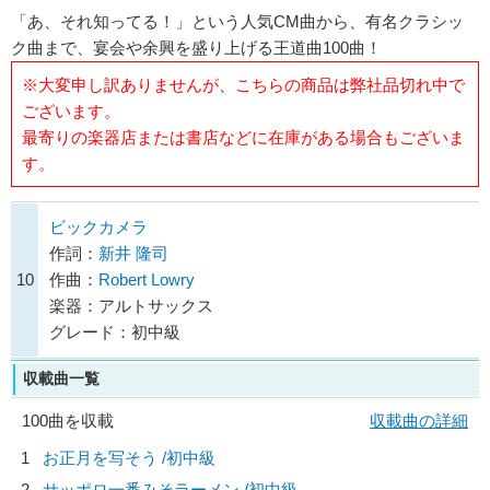
「あ、それ知ってる！」という人気CM曲から、有名クラシッ
ク曲まで、宴会や余興を盛り上げる王道曲100曲！
※大変申し訳ありませんが、こちらの商品は弊社品切れ中で
ございます。
最寄りの楽器店または書店などに在庫がある場合もございま
す。
ビックカメラ
作詞：
新井 隆司
10
作曲：
Robert Lowry
楽器：アルトサックス
グレード：初中級
収載曲一覧
100曲を収載
収載曲の詳細
1
お正月を写そう /初中級
2
サッポロ一番みそラーメン /初中級