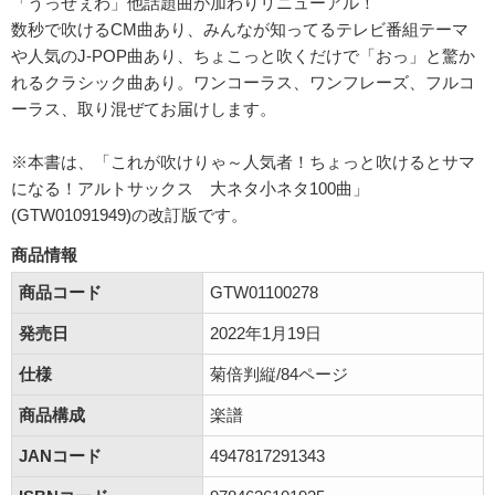
「うっせぇわ」他話題曲が加わりリニューアル！
数秒で吹けるCM曲あり、みんなが知ってるテレビ番組テーマ
や人気のJ-POP曲あり、ちょこっと吹くだけで「おっ」と驚か
れるクラシック曲あり。ワンコーラス、ワンフレーズ、フルコ
ーラス、取り混ぜてお届けします。
※本書は、「これが吹けりゃ～人気者！ちょっと吹けるとサマ
になる！アルトサックス 大ネタ小ネタ100曲」
(GTW01091949)の改訂版です。
商品情報
商品コード
GTW01100278
発売日
2022年1月19日
仕様
菊倍判縦/84ページ
商品構成
楽譜
JANコード
4947817291343