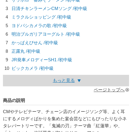
3
日清チキンラーメンCMソング /初中級
4
ミラクルショッピング /初中級
5
ヨドバシカメラの歌 /初中級
6
明治ブルガリアヨーグルト /初中級
7
かっぱえびせん /初中級
8
正露丸 /初中級
9
JR発車メロディーSH1 /初中級
10
ビックカメラ /初中級
もっと見る
ページトップへ
商品の説明
CMやテレビテーマ、チェーン店のイメージソング等、よく耳
にするメロディばかりを集めた宴会芸などにもぴったりな小ネ
タレパートリーです。「鬼滅の刃」テーマ曲「紅蓮華」や、