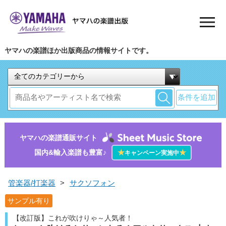
ヤマハの楽譜ほか出版商品の情報サイトです。
条件を追加
ヤマハの楽譜通販サイト
国内&輸入楽譜も豊富♪
★
★
キャンペーン実施中
管楽器/打楽器
>
サクソフォン
サンプル有り
【改訂版】これが吹けりゃ～人気者！