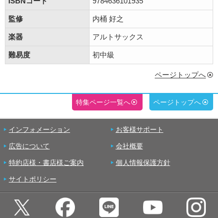
ISBNコード
9784636101935
監修
内桶 好之
楽器
アルトサックス
難易度
初中級
ページトップへ
特集ページ一覧へ
ページトップへ
インフォメーション
お客様サポート
広告について
会社概要
特約店様・書店様ご案内
個人情報保護方針
サイトポリシー