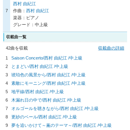
西村 由紀江
7
作曲：
西村 由紀江
楽器：ピアノ
グレード：中上級
収載曲一覧
42曲を収載
収載曲の詳細
1
Saison Concerto/
西村 由紀江
/中上級
2
とまどい/
西村 由紀江
/中上級
3
琥珀色の風景から/
西村 由紀江
/中上級
4
素敵にモーニング/
西村 由紀江
/中上級
5
地平線/
西村 由紀江
/中上級
6
木漏れ日の中で/
西村 由紀江
/中上級
7
オルゴールを聴きながら/
西村 由紀江
/中上級
8
更紗のベール/
西村 由紀江
/中上級
9
夢を追いかけて～薫のテーマ～/
西村 由紀江
/中上級