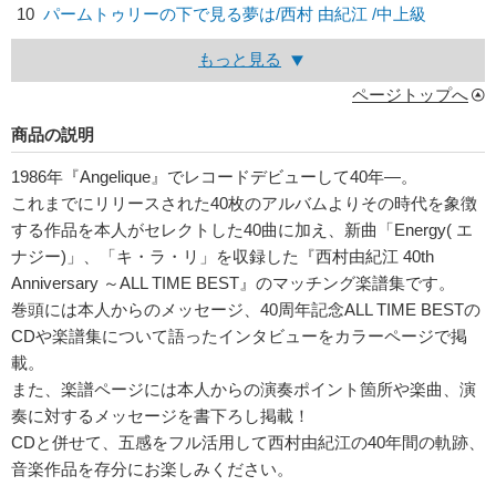
10
パームトゥリーの下で見る夢は/
西村 由紀江
/中上級
もっと見る
ページトップへ
商品の説明
1986年『Angelique』でレコードデビューして40年―。
これまでにリリースされた40枚のアルバムよりその時代を象徴
する作品を本人がセレクトした40曲に加え、新曲「Energy( エ
ナジー)」、「キ・ラ・リ」を収録した『西村由紀江 40th
Anniversary ～ALL TIME BEST』のマッチング楽譜集です。
巻頭には本人からのメッセージ、40周年記念ALL TIME BESTの
CDや楽譜集について語ったインタビューをカラーページで掲
載。
また、楽譜ページには本人からの演奏ポイント箇所や楽曲、演
奏に対するメッセージを書下ろし掲載！
CDと併せて、五感をフル活用して西村由紀江の40年間の軌跡、
音楽作品を存分にお楽しみください。