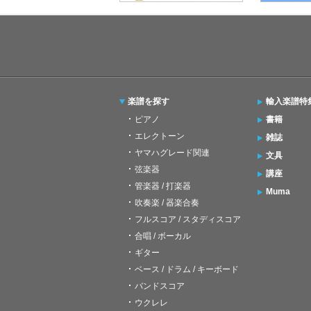
楽譜を探す
輸入楽譜特
ピアノ
書籍
エレクトーン
雑誌
ヤマハグレード関連
文具
弦楽器
講座
管楽器 / 打楽器
Muma
吹奏楽 / 器楽合奏
フルスコア / スタディスコア
合唱 / ボーカル
ギター
ベース / ドラム / キーボード
バンドスコア
ウクレレ