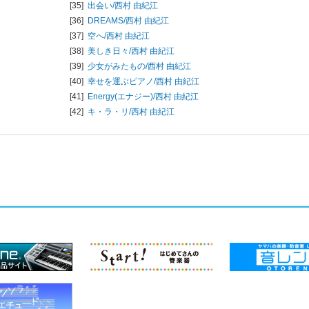
[35]
出会い/
西村 由紀江
[36]
DREAMS/
西村 由紀江
[37]
空へ/
西村 由紀江
[38]
美しき日々/
西村 由紀江
[39]
少女がみたもの/
西村 由紀江
[40]
幸せを運ぶピアノ/
西村 由紀江
[41]
Energy(エナジー)/
西村 由紀江
[42]
キ・ラ・リ/
西村 由紀江