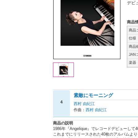
デビ
商品
商品
仕様
商品
JAN
楽器
素敵にモーニング
4
西村 由紀江
作曲：
西村 由紀江
商品の説明
1986年『Angelique』でレコードデビューして
これまでにリリースされた40枚のアルバムよりそ