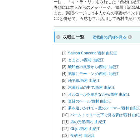
ー)」、「キ・ラ・リ」を収録した『西村由紀江 40th
巻頭には本人からのメッセージ、40周年記念AL
また、楽譜ページには本人からの演奏ポイント
CDと併せて、五感をフル活用して西村由紀江
収載曲一覧
収載曲の詳細を見る
[1]
Saison Concerto/
西村 由紀江
[2]
とまどい/
西村 由紀江
[3]
琥珀色の風景から/
西村 由紀江
[4]
素敵にモーニング/
西村 由紀江
[5]
地平線/
西村 由紀江
[6]
木漏れ日の中で/
西村 由紀江
[7]
オルゴールを聴きながら/
西村 由紀江
[8]
更紗のベール/
西村 由紀江
[9]
夢を追いかけて～薫のテーマ～/
西村 由紀
[10]
パームトゥリーの下で見る夢は/
西村 由
[11]
凪の光景/
西村 由紀江
[12]
Objet/
西村 由紀江
[13]
夜/
西村 由紀江