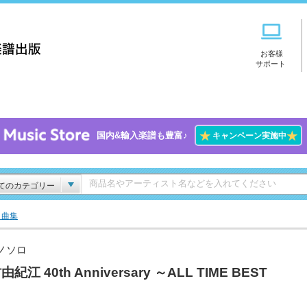
お客様
サポート
★
★
国内&輸入楽譜も豊富♪
キャンペーン実施中
てのカテゴリー
ト曲集
ノソロ
紀江 40th Anniversary ～ALL TIME BEST