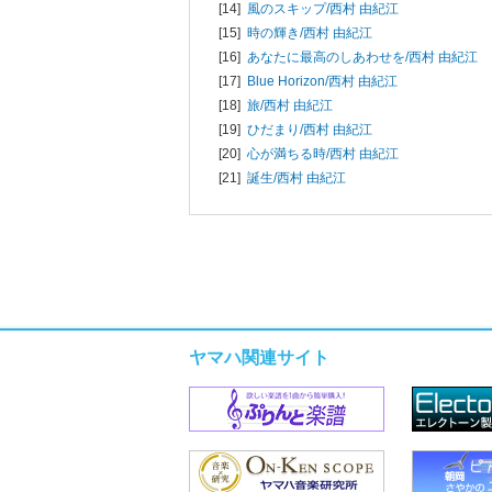
[14]
風のスキップ/
西村 由紀江
[15]
時の輝き/
西村 由紀江
[16]
あなたに最高のしあわせを/
西村 由紀江
[17]
Blue Horizon/
西村 由紀江
[18]
旅/
西村 由紀江
[19]
ひだまり/
西村 由紀江
[20]
心が満ちる時/
西村 由紀江
[21]
誕生/
西村 由紀江
ヤマハ関連サイト