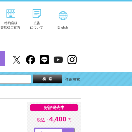
特約店様
広告
書店様ご案内
について
English
詳細検索
好評発売中
4,400
税込：
円