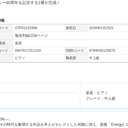
ュー40周年を記念する1冊が完成！
情報
コード
GTP01102986
発売日
2026年5月25日
菊倍判縦/216ページ
構成
楽譜
コード
4947817312154
ISBNコード
9784636125870
ピアノ
難易度
中上級
楽器：ピアノ
グレード：中上級
40年―。
の時代を象徴する作品を本人がセレクトした40曲に加え、新曲「Energy( 