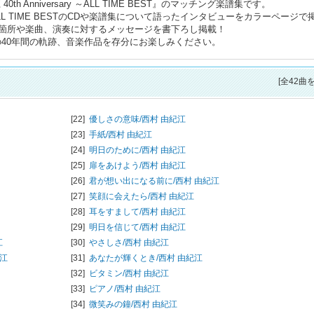
 Anniversary ～ALL TIME BEST』のマッチング楽譜集です。
L TIME BESTのCDや楽譜集について語ったインタビューをカラーページで
箇所や楽曲、演奏に対するメッセージを書下ろし掲載！
の40年間の軌跡、音楽作品を存分にお楽しみください。
[全42曲
[22]
優しさの意味/
西村 由紀江
[23]
手紙/
西村 由紀江
[24]
明日のために/
西村 由紀江
[25]
扉をあけよう/
西村 由紀江
[26]
君が想い出になる前に/
西村 由紀江
[27]
笑顔に会えたら/
西村 由紀江
[28]
耳をすまして/
西村 由紀江
[29]
明日を信じて/
西村 由紀江
江
[30]
やさしさ/
西村 由紀江
紀江
[31]
あなたが輝くとき/
西村 由紀江
[32]
ビタミン/
西村 由紀江
[33]
ピアノ/
西村 由紀江
[34]
微笑みの鐘/
西村 由紀江