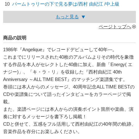
10
パームトゥリーの下で見る夢は/
西村 由紀江
/中上級
もっと見る
ページトップへ
商品の説明
1986年『Angelique』でレコードデビューして40年―。
これまでにリリースされた40枚のアルバムよりその時代を象徴
する作品を本人がセレクトした40曲に加え、新曲「Energy( エ
ナジー)」、「キ・ラ・リ」を収録した『西村由紀江 40th
Anniversary ～ALL TIME BEST』のマッチング楽譜集です。
巻頭には本人からのメッセージ、40周年記念ALL TIME BESTの
CDや楽譜集について語ったインタビューをカラーページで掲
載。
また、楽譜ページには本人からの演奏ポイント箇所や楽曲、演
奏に対するメッセージを書下ろし掲載！
CDと併せて、五感をフル活用して西村由紀江の40年間の軌跡、
音楽作品を存分にお楽しみください。