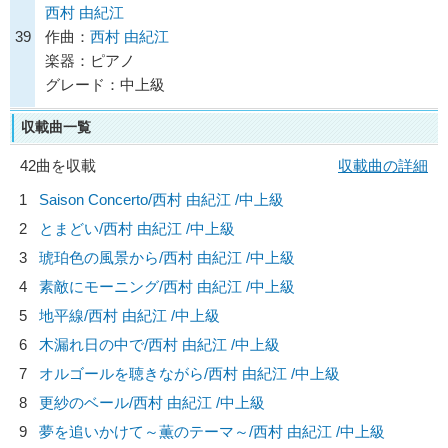
西村 由紀江
39
作曲：
西村 由紀江
楽器：ピアノ
グレード：中上級
収載曲一覧
42曲を収載
収載曲の詳細
1
Saison Concerto/
西村 由紀江
/中上級
2
とまどい/
西村 由紀江
/中上級
3
琥珀色の風景から/
西村 由紀江
/中上級
4
素敵にモーニング/
西村 由紀江
/中上級
5
地平線/
西村 由紀江
/中上級
6
木漏れ日の中で/
西村 由紀江
/中上級
7
オルゴールを聴きながら/
西村 由紀江
/中上級
8
更紗のベール/
西村 由紀江
/中上級
9
夢を追いかけて～薫のテーマ～/
西村 由紀江
/中上級