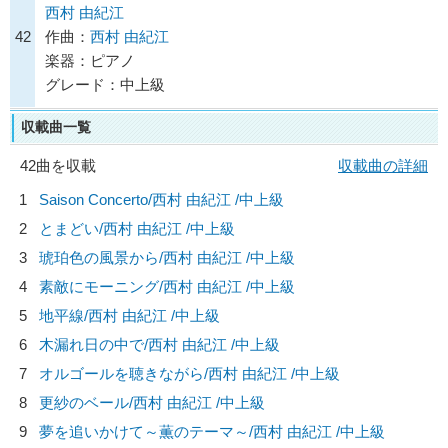
西村 由紀江
42
作曲：
西村 由紀江
楽器：ピアノ
グレード：中上級
収載曲一覧
42曲を収載
収載曲の詳細
1
Saison Concerto/
西村 由紀江
/中上級
2
とまどい/
西村 由紀江
/中上級
3
琥珀色の風景から/
西村 由紀江
/中上級
4
素敵にモーニング/
西村 由紀江
/中上級
5
地平線/
西村 由紀江
/中上級
6
木漏れ日の中で/
西村 由紀江
/中上級
7
オルゴールを聴きながら/
西村 由紀江
/中上級
8
更紗のベール/
西村 由紀江
/中上級
9
夢を追いかけて～薫のテーマ～/
西村 由紀江
/中上級