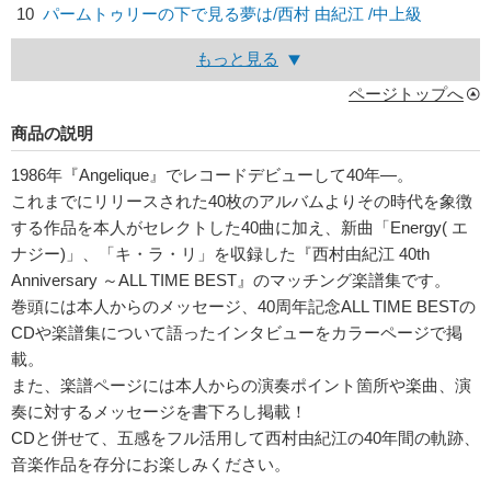
10
パームトゥリーの下で見る夢は/
西村 由紀江
/中上級
もっと見る
ページトップへ
商品の説明
1986年『Angelique』でレコードデビューして40年―。
これまでにリリースされた40枚のアルバムよりその時代を象徴
する作品を本人がセレクトした40曲に加え、新曲「Energy( エ
ナジー)」、「キ・ラ・リ」を収録した『西村由紀江 40th
Anniversary ～ALL TIME BEST』のマッチング楽譜集です。
巻頭には本人からのメッセージ、40周年記念ALL TIME BESTの
CDや楽譜集について語ったインタビューをカラーページで掲
載。
また、楽譜ページには本人からの演奏ポイント箇所や楽曲、演
奏に対するメッセージを書下ろし掲載！
CDと併せて、五感をフル活用して西村由紀江の40年間の軌跡、
音楽作品を存分にお楽しみください。