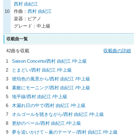
西村 由紀江
10
作曲：
西村 由紀江
楽器：ピアノ
グレード：中上級
収載曲一覧
42曲を収載
収載曲の詳細
1
Saison Concerto/
西村 由紀江
/中上級
2
とまどい/
西村 由紀江
/中上級
3
琥珀色の風景から/
西村 由紀江
/中上級
4
素敵にモーニング/
西村 由紀江
/中上級
5
地平線/
西村 由紀江
/中上級
6
木漏れ日の中で/
西村 由紀江
/中上級
7
オルゴールを聴きながら/
西村 由紀江
/中上級
8
更紗のベール/
西村 由紀江
/中上級
9
夢を追いかけて～薫のテーマ～/
西村 由紀江
/中上級