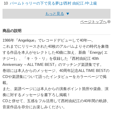
10
パームトゥリーの下で見る夢は/
西村 由紀江
/中上級
もっと見る
ページトップへ
商品の説明
1986年『Angelique』でレコードデビューして40年―。
これまでにリリースされた40枚のアルバムよりその時代を象徴
する作品を本人がセレクトした40曲に加え、新曲「Energy( エ
ナジー)」、「キ・ラ・リ」を収録した『西村由紀江 40th
Anniversary ～ALL TIME BEST』のマッチング楽譜集です。
巻頭には本人からのメッセージ、40周年記念ALL TIME BESTの
CDや楽譜集について語ったインタビューをカラーページで掲
載。
また、楽譜ページには本人からの演奏ポイント箇所や楽曲、演
奏に対するメッセージを書下ろし掲載！
CDと併せて、五感をフル活用して西村由紀江の40年間の軌跡、
音楽作品を存分にお楽しみください。