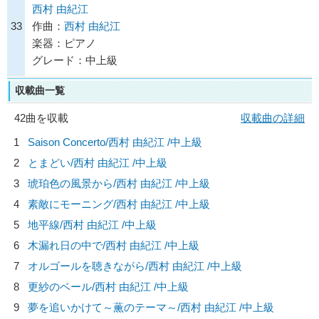
西村 由紀江
33
作曲：
西村 由紀江
楽器：ピアノ
グレード：中上級
収載曲一覧
42曲を収載
収載曲の詳細
1
Saison Concerto/
西村 由紀江
/中上級
2
とまどい/
西村 由紀江
/中上級
3
琥珀色の風景から/
西村 由紀江
/中上級
4
素敵にモーニング/
西村 由紀江
/中上級
5
地平線/
西村 由紀江
/中上級
6
木漏れ日の中で/
西村 由紀江
/中上級
7
オルゴールを聴きながら/
西村 由紀江
/中上級
8
更紗のベール/
西村 由紀江
/中上級
9
夢を追いかけて～薫のテーマ～/
西村 由紀江
/中上級