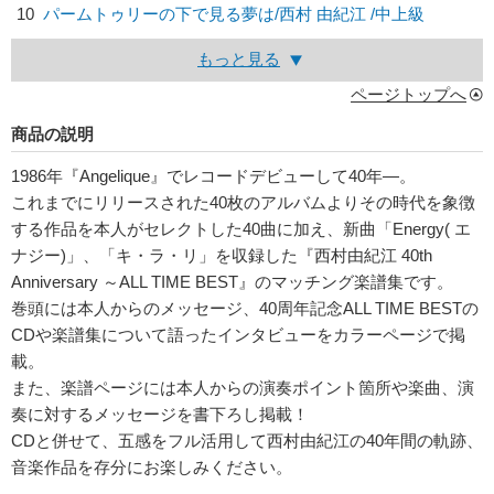
10
パームトゥリーの下で見る夢は/
西村 由紀江
/中上級
もっと見る
ページトップへ
商品の説明
1986年『Angelique』でレコードデビューして40年―。
これまでにリリースされた40枚のアルバムよりその時代を象徴
する作品を本人がセレクトした40曲に加え、新曲「Energy( エ
ナジー)」、「キ・ラ・リ」を収録した『西村由紀江 40th
Anniversary ～ALL TIME BEST』のマッチング楽譜集です。
巻頭には本人からのメッセージ、40周年記念ALL TIME BESTの
CDや楽譜集について語ったインタビューをカラーページで掲
載。
また、楽譜ページには本人からの演奏ポイント箇所や楽曲、演
奏に対するメッセージを書下ろし掲載！
CDと併せて、五感をフル活用して西村由紀江の40年間の軌跡、
音楽作品を存分にお楽しみください。